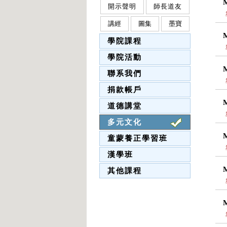
開示聲明
師長道友
講經
圖集
墨寶
學院課程
學院活動
聯系我們
捐款帳戶
道德講堂
多元文化
童蒙養正學習班
漢學班
其他課程