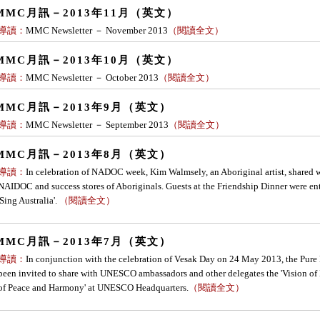
MMC月訊－2013年11月（英文）
導讀：
MMC Newsletter － November 2013
（
閱讀全文
）
MMC月訊－2013年10月（英文）
導讀：
MMC Newsletter － October 2013
（
閱讀全文
）
MMC月訊－2013年9月（英文）
導讀：
MMC Newsletter － September 2013
（
閱讀全文
）
MMC月訊－2013年8月（英文）
導讀：
In celebration of NADOC week, Kim Walmsely, an Aboriginal artist, shared w
NAIDOC and success stores of Aboriginals. Guests at the Friendship Dinner were ent
'Sing Australia'.
（
閱讀全文
）
MMC月訊－2013年7月（英文）
導讀：
In conjunction with the celebration of Vesak Day on 24 May 2013, the Pure
been invited to share with UNESCO ambassadors and other delegates the 'Vision
of Peace and Harmony' at UNESCO Headquarters.
（
閱讀全文
）