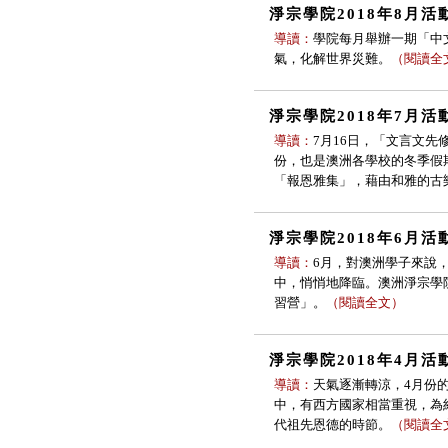
淨宗學院2018年8月活
導讀：
學院每月舉辦一期「中
氣，化解世界災難。
（
閱讀全
淨宗學院2018年7月活
導讀：
7月16日，「文言文
份，也是澳洲各學校的冬季假
「報恩雅集」，藉由和雅的古
淨宗學院2018年6月活
導讀：
6月，對澳洲學子來說
中，悄悄地降臨。澳洲淨宗學
習營」。
（
閱讀全文
）
淨宗學院2018年4月活
導讀：
天氣逐漸轉涼，4月份
中，有西方國家相當重視，為
代祖先恩德的時節。
（
閱讀全