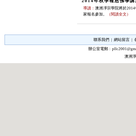
2014年秋季報恩佛學講
導讀：
澳洲凈宗學院將於201
家報名參加。
（
閱讀全文
）
聯系我們
|
網站留言
|
辦公室電郵﹕
pllc2001@gma
澳洲淨