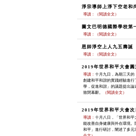
淨宗導師上淨下空老和
導讀：
（
閱讀全文
）
圖文巴明德國際學校第
導讀：
（
閱讀全文
）
恩師淨空上人九五壽誕
導讀：
（
閱讀全文
）
2019年世界和平大會
導讀：
十月九日，為期三天的
創建和平和諧的實踐經驗進行
學，促進和諧」的議題提出論
致閉幕辭。
（
閱讀全文
）
2019年世界和平大會次
導讀：
十月八日，「世界和平
能改善自身健康與外在環境。
和平」進行研討，闡述了多元
全文
）