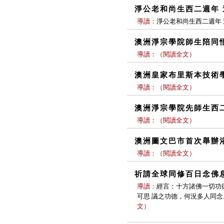
淨公老和尚生西二週年
導讀：
淨公老和尚生西二週年
澳洲淨宗學院師生陪同
導讀：
（
閱讀全文
）
澳洲皇家布里斯本技術
導讀：
（
閱讀全文
）
澳洲淨宗學院先師生西
導讀：
（
閱讀全文
）
澳洲圖文巴市首次舉辦
導讀：
（
閱讀全文
）
祈請全球同修百日念佛
導讀：
經言：十方諸佛一切功
可思 議之功德，何況多人同
文
）