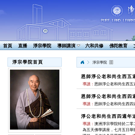
首頁
直播
淨宗學院
導師講演
六和共修
佛陀教育
淨宗學院首頁
淨宗學院
恩師淨公老和尚生西五週
導讀：
恩師淨公老和尚生西五週
恩師淨公老和尚生西四
導讀：
恩師淨公老和尚生西四
淨公老和尚生西四週年
導讀：
澳洲淨宗學院特於二零
為五天佛學講座，七月五日舉