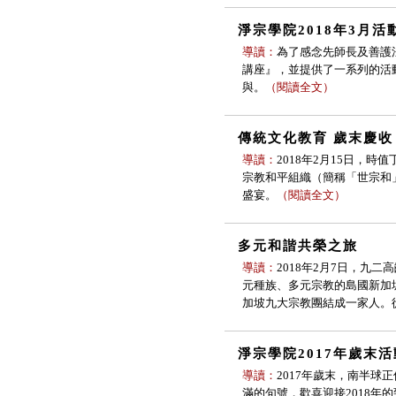
淨宗學院2018年3月活
導讀：
為了感念先師長及善護
講座』，並提供了一系列的活
與。
（
閱讀全文
）
傳統文化教育 歲末慶收
導讀：
2018年2月15日，
宗教和平組織（簡稱「世宗和
盛宴。
（
閱讀全文
）
多元和諧共榮之旅
導讀：
2018年2月7日，
元種族、多元宗教的島國新加
加坡九大宗教團結成一家人。
淨宗學院2017年歲末
導讀：
2017年歲末，南半
滿的句號，歡喜迎接2018年