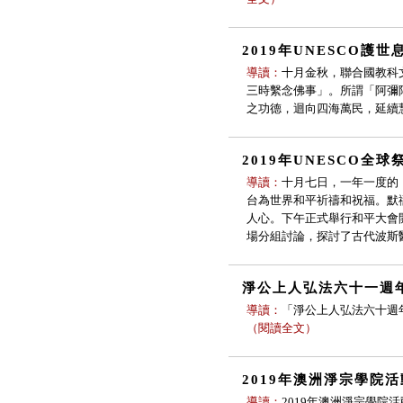
2019年UNESCO護
導讀：
十月金秋，聯合國教科
三時繫念佛事」。所謂「阿彌
之功德，迴向四海萬民，延續
2019年UNESCO全
導讀：
十月七日，一年一度的
台為世界和平祈禱和祝福。默
人心。下午正式舉行和平大會
場分組討論，探討了古代波斯
淨公上人弘法六十一週
導讀：
「淨公上人弘法六十週年
（
閱讀全文
）
2019年澳洲淨宗學院
導讀：
2019年澳洲淨宗學院