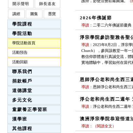
護持，必使法會莊嚴圓滿。
（
開示聲明
師長道友
講經
圖集
墨寶
2026年佛誕節
學院課程
導讀：
二零二六年佛誕節慶典
學院活動
淨宗學院參訪聖雅各聖
學院活動首頁
導讀：
2025年8月2日，淨宗
Church），參與該教堂一
活動預告
教信仰群體進行真誠交流，體
活動回顧
實地體驗中，學習如何在當代
聯系我們
恩師淨公老和尚生西三
捐款帳戶
導讀：
恩師淨公老和尚生西三
道德講堂
淨公老和尚生西二週年
多元文化
導讀：
淨公老和尚生西二週年
童蒙養正學習班
澳洲淨宗學院恭迎悟道
漢學班
導讀：
（
閱讀全文
）
其他課程