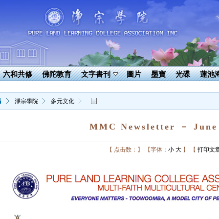
六和共修
佛陀教育
文字書刊
圖片
墨寶
光碟
蓮池
淨宗學院
多元文化
MMC Newsletter － June
【 点击数：】
【字体：
小
大
】
【
打印文