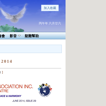
加入收藏
丙午年 六月廿六
海會
影音
疑難幫助
 2014
章
】