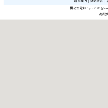
聯系我們
|
網站留言
|
辦公室電郵﹕
pllc2001@gma
澳洲淨