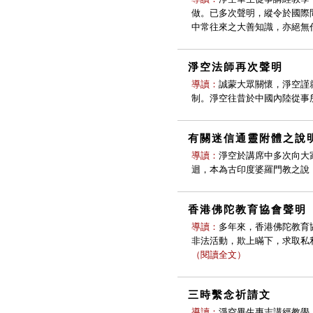
做。已多次聲明，縱令於國際
中常往來之大善知識，亦絕無
淨空法師再次聲明
導讀：
誠蒙大眾關懷，淨空謹
制。淨空往昔於中國內陸從事
有關迷信通靈附體之說
導讀：
淨空於講席中多次向大
迴，本為古印度婆羅門教之說
香港佛陀教育協會聲明
導讀：
多年來，香港佛陀教育
非法活動，欺上瞞下，求取私
（
閱讀全文
）
三時繫念祈請文
導讀：
淨空畢生專志講經教學