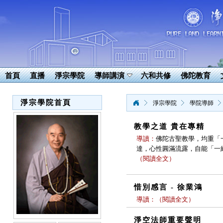
首頁
直播
淨宗學院
導師講演
六和共修
佛陀教育
淨宗學院首頁
淨宗學院
學院導師
教學之道 貴在專精
導讀：
佛陀古聖教學，均重「
達，心性圓滿流露，自能「一
（
閱讀全文
）
惜別感言 - 徐業鴻
導讀：
（
閱讀全文
）
淨空法師重要聲明