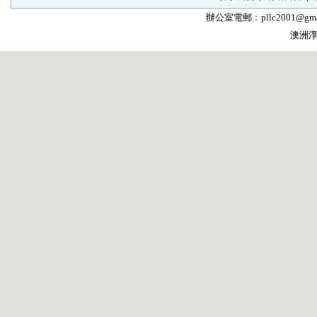
辦公室電郵﹕
pllc2001@gma
澳洲淨