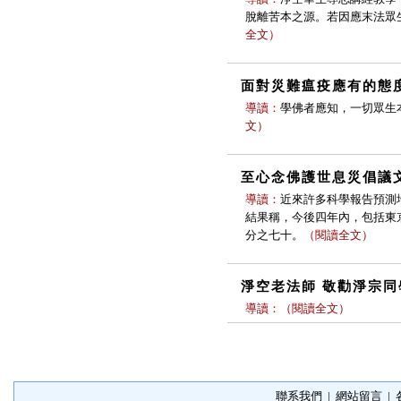
脫離苦本之源。若因應末法眾
全文
）
面對災難瘟疫應有的態
導讀：
學佛者應知，一切眾生
文
）
至心念佛護世息災倡議
導讀：
近來許多科學報告預測
結果稱，今後四年內，包括東
分之七十。
（
閱讀全文
）
淨空老法師 敬勸淨宗同
導讀：
（
閱讀全文
）
聯系我們
|
網站留言
|