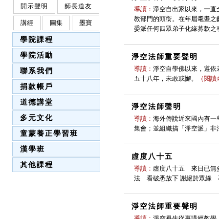
開示聲明
師長道友
導讀：
淨空自出家以來，一直
教部門的頭銜。在年屆耄耋之
講經
圖集
墨寶
委派任何四眾弟子化緣募款之
學院課程
學院活動
淨空法師重要聲明
導讀：
淨空自學佛以來，遵依
聯系我們
五十八年，未敢或懈。
（
閱讀
捐款帳戶
道德講堂
淨空法師聲明
多元文化
導讀：
海外傳說近來國內有一
集會；並組織搞「淨空派」非
童蒙養正學習班
漢學班
虛度八十五
其他課程
導讀：
虛度八十五 來日已無多
法 看破悉放下 謝絕於眾緣 
淨空法師重要聲明
導讀：
淨空畢生從事講經教學