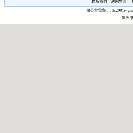
聯系我們
|
網站留言
|
辦公室電郵﹕
pllc2001@gma
澳洲淨