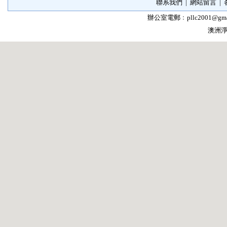
聯系我們
|
網站留言
|
辦公室電郵﹕
pllc2001@gma
澳洲淨