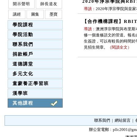
2020年淨宗學院與RB
開示聲明
師長道友
導讀：
2020年淨宗學院與皇
講經
圖集
墨寶
【合作機構課程】RBI
學院課程
導讀：
澳洲淨宗學院與布里斯本皇家技術
學院活動
修一個進修語文的管道。報名由
生簽證，可以有較長的時間於學院
聯系我們
見招生簡章。
（
閱讀全文
）
捐款帳戶
道德講堂
多元文化
童蒙養正學習班
漢學班
其他課程
聯系我們
|
網站留言
|
辦公室電郵﹕
pllc2001@gma