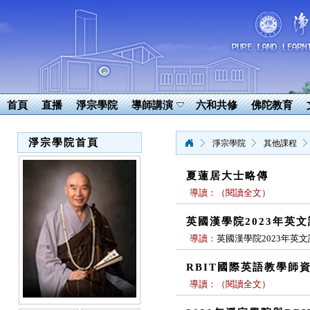
首頁
直播
淨宗學院
導師講演
六和共修
佛陀教育
淨宗學院首頁
淨宗學院
其他課程
夏蓮居大士略傳
導讀：
（
閱讀全文
）
英國漢學院2023年英
導讀：
英國漢學院2023年英
RBIT國際英語教學師
導讀：
（
閱讀全文
）