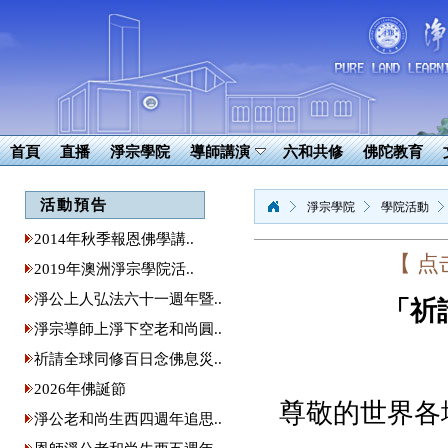
首頁
直播
淨宗學院
導師講演
六和共修
佛陀教育
活動預告
淨宗學院
學院活動
2014年秋季報恩佛學講..
【 
2019年澳洲淨宗學院活..
淨公上人弘法六十一週年暨..
「祈
淨宗導師上淨下空老和尚圓..
祈請全球同修百日念佛息災..
2026年佛誕節
尊敬的世界各
淨公老和尚生西四週年追思..