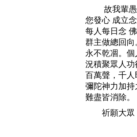
故我輩愚誠
您發心 成立
每人每日念 
群主做總回向
永不乾凅。個
況積聚眾人功
百萬聲，千人
彌陀神力加持
難盡皆消除。
祈願大眾，