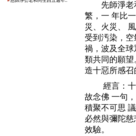
恩師淨公老和尚生西五週年..
先師淨老和
繁，一 年比
災、火災、 
受到汚染，空
禍，波及全球
類共同的願望
造十惡所感召
經言：十方
故念佛 一句
積聚不可思 
必然與彌陀慈
效驗。