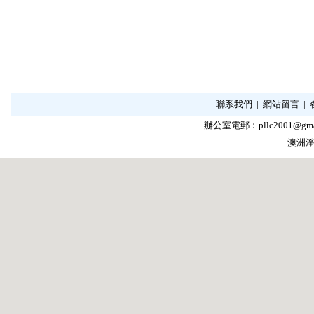
聯系我們
|
網站留言
|
辦公室電郵﹕
pllc2001@gma
澳洲淨