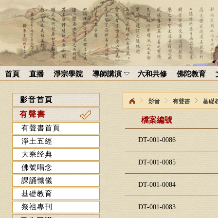
首頁
直播
淨宗學院
導師講演
六和共修
佛陀教育
影音首頁
影音
有聲書
基礎
有聲書
檔案編號
有聲書首頁
DT-001-0086
淨土五經
大乘经典
DT-001-0085
佛號唱念
課誦懺儀
DT-001-0084
基礎教育
祭祖專刊
DT-001-0083