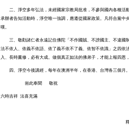
二、淨空多年弘法，未經國家宗教局批准，不參與國內各種活動
承辦者告知活動時，淨空唯一強調，應遵從國家政策。凡符合黨中
嘆。
三、敬勸諸仁者永遠記住佛陀「不作國賊、不謗國主、不違國制
法不依人、依義不依語、依了義不依不了義、依智不依識」之四依
入、長時薰修，必有大成。做個真正如法的佛弟子，才能上報四恩
四、淨空今後講經，每年在澳洲半年，在香港、台灣各三個月
耑此奉聞 敬祝
六時吉祥 法喜充滿