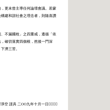
，更未曾主導任何論壇會議。若蒙
央構建和諧社會之理念者，則隨喜讚
、不漏國稅」之四重戒，遵循「依
法，確切落實四個根，然後一門深
，下濟三苦。
。
釋淨空 謹具 二ΟΟ九年十月一日