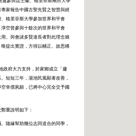
應邀參與昆士蘭、格里菲斯兩所大學
者專家報告中國古聖先賢之智慧與經
蘭、格里菲斯大學參加世界和平會
。淨空曾參與十餘次的世界和平會
大用。與會諸多賢達長者對此理念雖
，唯提出實證，方得以輔正。故思構
地政府大力支持，於家鄉成立「廬
區。短短三年，湯池民風顯著改善，
淨空幸償夙願，已將中心完全交予國
鄭重說明如下：
。隨緣幫助幾位志同道合的同學，