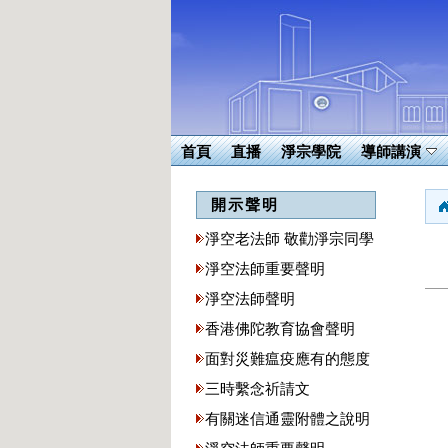
首頁
直播
淨宗學院
導師講演
開示聲明
淨空老法師 敬勸淨宗同學
淨空法師重要聲明
淨空法師聲明
香港佛陀教育協會聲明
面對災難瘟疫應有的態度
三時繫念祈請文
有關迷信通靈附體之說明