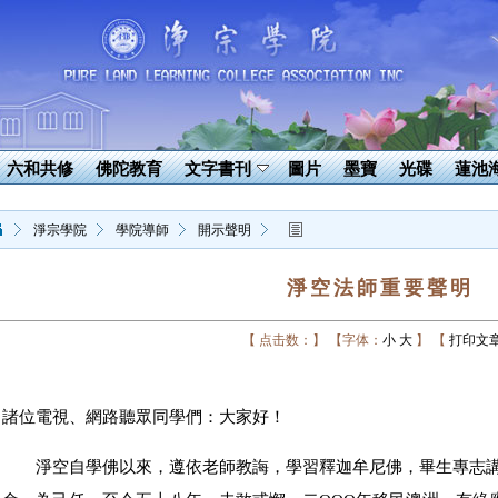
六和共修
佛陀教育
文字書刊
圖片
墨寶
光碟
蓮池
淨宗學院
學院導師
開示聲明
淨空法師重要聲明
【 点击数：】
【字体：
小
大
】
【
打印文
諸位電視、網路聽眾同學們：大家好！
淨空自學佛以來，遵依老師教誨，學習釋迦牟尼佛，畢生專志講