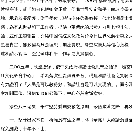
命」為己任，至今五十八年，未敢或懈。二ΟΟΟ年移民澳洲，有緣
教授座談，就「如何化解衝突矛盾、促進世界安定和平」向諸位學
驗。承蒙校長愛護，贈予學位，聘請擔任榮譽教授，代表澳洲昆士
議，為有志世界和平工作者，提供中華傳統的思考方向與具體作法
議，並作主題報告，介紹中國傳統文化教育於今日世界化解衝突之
歡喜肯定，卻多認為只是理想，無法實現。淨空深慨此等信心危機
建和諧示範區，堅定全球和平工作者之真實信心。
二ΟΟ五年，欣逢勝緣，依中央政府和諧社會思想之指導，獲當
江文化教育中心」，希為落實聖賢傳統教育、構建和諧社會之實驗
有力證明了「人民是可以教得好，和諧社會是可以實現的」。而今
家相關單位。深信於政府領導下，中心必然愈辦愈好。
淨空八三老叟，畢生堅持愛國愛教之原則。今值歲暮之際，再次
一、堅守出家本份，祈願於有生之年，將《華嚴》大經講演圓滿
深入經藏，十年不下山。