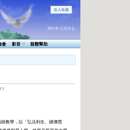
加入收藏
丙午年 六月廿七
海會
影音
疑難幫助
章
】
經教學，以「弘法利生、續佛慧