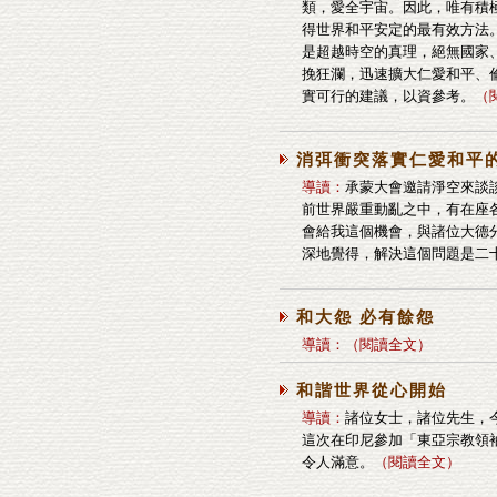
類，愛全宇宙。因此，唯有積
得世界和平安定的最有效方法
是超越時空的真理，絕無國家
挽狂瀾，迅速擴大仁愛和平、
實可行的建議，以資參考。
（
消弭衝突落實仁愛和平
導讀：
承蒙大會邀請淨空來談
前世界嚴重動亂之中，有在座
會給我這個機會，與諸位大德
深地覺得，解決這個問題是二
和大怨 必有餘怨
導讀：
（
閱讀全文
）
和諧世界從心開始
導讀：
諸位女士，諸位先生，
這次在印尼參加「東亞宗教領
令人滿意。
（
閱讀全文
）