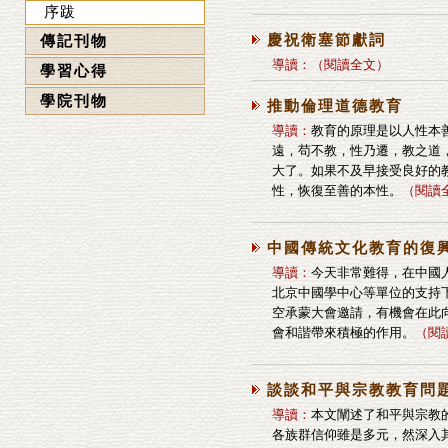
序跋
慶祝衛塞節獻詞
傳記刊物
導讀：
（
閱讀全文
）
學習心得
學院刊物
推動倫理道德教育
導讀：
教育的原理是以人性本
遠，苟不教，性乃遷，教之道
大了。如果不及早接受良好的
性，恢復至善的本性。
（
閱讀
中國傳統文化教育的復
導讀：
今天非常難得，在中國
北京中國學中心等單位的支持下
空承蒙大會邀請，有機會在此
會和諧帶來積極的作用。
（
閱
談談和平與宗教教育問
導讀：
本文闡述了和平與宗教
各族群信仰雖是多元，然深入