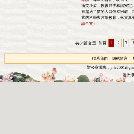
衝突矛盾，恢復世界和諧安定
有超過半數的人口信奉宗教，
乘的科學與哲學教育，落實真
讀全文
）
1
2
3
共34篇文章
首頁
聯系我們
|
網站留言
|
辦公室電郵﹕
pllc2001@gma
澳洲淨