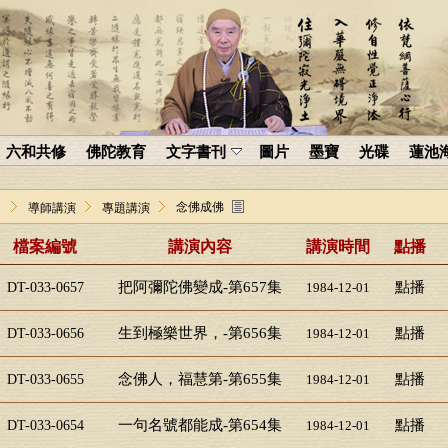
六和共修
佛陀教育
文字書刊
圖片
墨寶
光碟
蓮池
念佛成佛
導師講演
專題講演
檔案編號
講演內容
講演時間
點播
把阿彌陀佛變成-第657集
點播
DT-033-0657
1984-12-01
生到極樂世界，-第656集
點播
DT-033-0656
1984-12-01
念佛人，福慧第-第655集
點播
DT-033-0655
1984-12-01
一句名號都能成-第654集
點播
DT-033-0654
1984-12-01