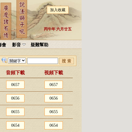
加入收藏
丙午年 六月廿五
海會
影音
疑難幫助
音頻下載
視頻下載
0657
0657
0656
0656
0655
0655
0654
0654