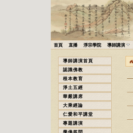
首頁
直播
淨宗學院
導師講演
導師講演首頁
認識佛教
根本教育
淨土五經
華嚴講席
大乘經論
仁愛和平講堂
專題講演
學佛答問