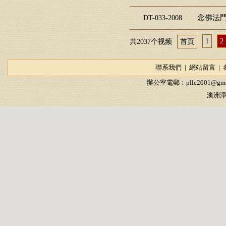
念佛法門
DT-033-2008
1
2
共2037个视频
首頁
聯系我們
|
網站留言
|
辦公室電郵﹕
pllc2001@gma
澳洲淨