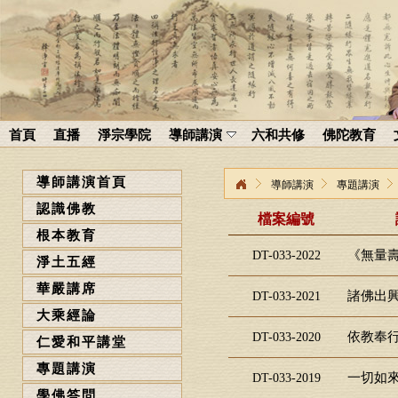
首頁
直播
淨宗學院
導師講演
六和共修
佛陀教育
導師講演首頁
導師講演
專題講演
認識佛教
檔案編號
根本教育
《無量壽
DT-033-2022
淨土五經
華嚴講席
諸佛出興
DT-033-2021
大乘經論
依教奉行
DT-033-2020
仁愛和平講堂
專題講演
一切如來
DT-033-2019
學佛答問