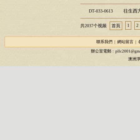
往生西方
DT-033-0613
1
2
共2037个视频
首頁
聯系我們
|
網站留言
|
辦公室電郵﹕
pllc2001@gma
澳洲淨