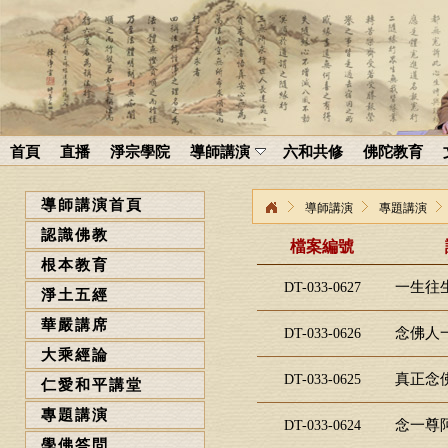
首頁
直播
淨宗學院
導師講演
六和共修
佛陀教育
導師講演首頁
導師講演
專題講演
認識佛教
檔案編號
根本教育
一生往生
DT-033-0627
淨土五經
華嚴講席
念佛人一
DT-033-0626
大乘經論
真正念佛
DT-033-0625
仁愛和平講堂
專題講演
念一尊阿
DT-033-0624
學佛答問