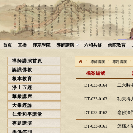
首頁
直播
淨宗學院
導師講演
六和共修
佛陀教育
導師講演首頁
導師講演
專題講演
認識佛教
檔案編號
根本教育
二六時中
DT-033-0164
淨土五經
華嚴講席
功夫得力
DT-033-0163
大乘經論
念佛法門
DT-033-0162
仁愛和平講堂
專題講演
怎樣才能
DT-033-0161
學佛答問