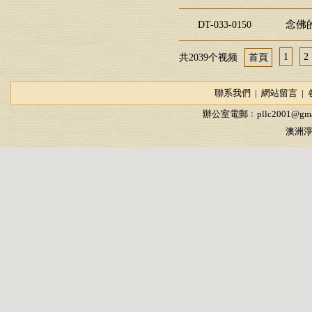
念佛的
DT-033-0150
1
2
共2039个视频
首頁
聯系我們
|
網站留言
|
辦公室電郵﹕
pllc2001@gma
澳洲淨