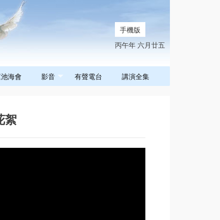
手機版
丙午年 六月廿五
蓮池海會
影音
有聲電台
講演全集
花絮