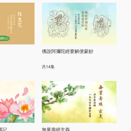
佛說阿彌陀經要解便蒙鈔
共14集
講記
無量壽經玄義