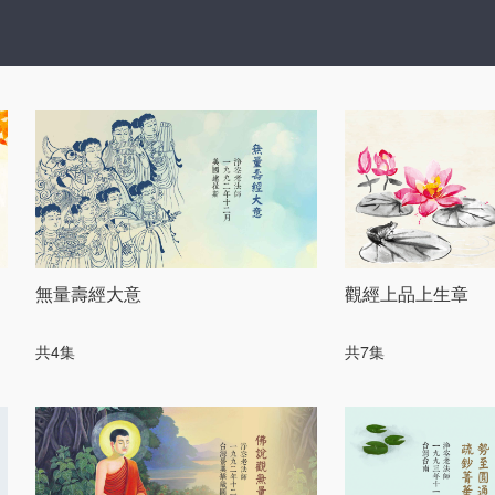
無量壽經大意
觀經上品上生章
共4集
共7集