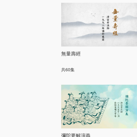
無量壽經
共60集
彌陀要解演義