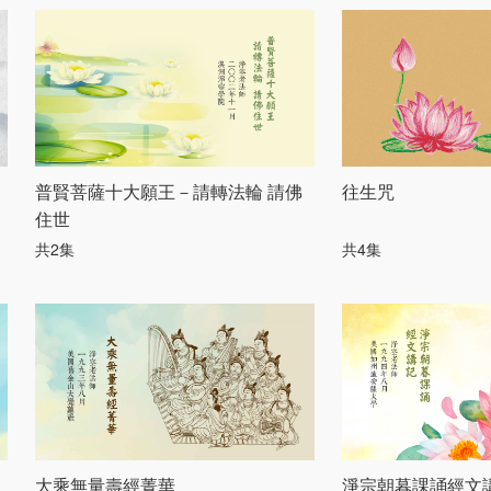
普賢菩薩十大願王－請轉法輪 請佛
往生咒
住世
共2集
共4集
大乘無量壽經菁華
淨宗朝暮課誦經文