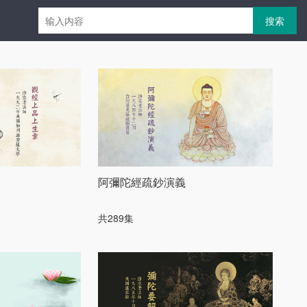
搜索
阿彌陀經疏鈔演義
共289集