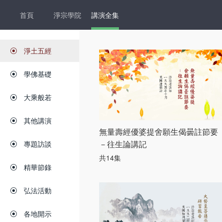
首頁
淨宗學院
講演全集
淨土五經
學佛基礎
大乘般若
其他講演
無量壽經優婆提舍願生偈曇註節要
－往生論講記
專題訪談
共14集
精華節錄
弘法活動
各地開示