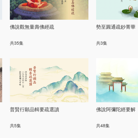
佛說觀無量壽佛經疏
勢至圓通疏鈔菁華
共35集
共3集
普賢行願品輯要疏選讀
佛說阿彌陀經要解
共5集
共48集