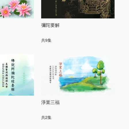
彌陀要解
共9集
淨業三福
共2集