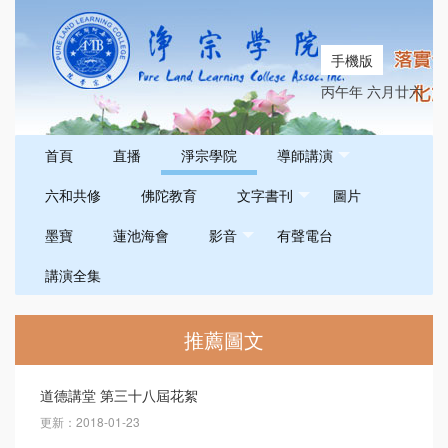
手機版
丙午年 六月廿六
首頁
直播
淨宗學院
導師講演
六和共修
佛陀教育
文字書刊
圖片
墨寶
蓮池海會
影音
有聲電台
講演全集
推薦圖文
道德講堂 第三十八屆花絮
更新：2018-01-23