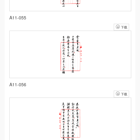
A11-055
下载
A11-056
下载