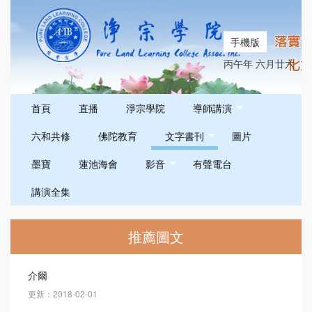
手機版
丙午年 六月廿六
首頁
直播
淨宗學院
導師講演
六和共修
佛陀教育
文字書刊
圖片
墨寶
蓮池海會
影音
有聲電台
講演全集
推薦圖文
介爾
更新：2018-02-01