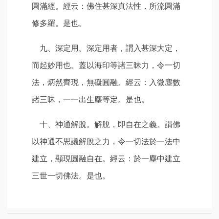
圓滿經。經云：佛住甚深真法性，所流圓滿
修多羅。是也。
九、深定用。深定用者，謂入甚深大定，
而起妙用也。蓋以海印等諸三昧力，令一切
法，炳然齊現，無礙圓融。經云：入微塵數
諸三昧，一一出生塵等定。是也。
十、神通解脫。解脫，即自在之義。謂佛
以神通不思議解脫之力，令一切法於一法中
建立，顯現圓融自在。經云：於一塵中建立
三世一切佛法。是也。