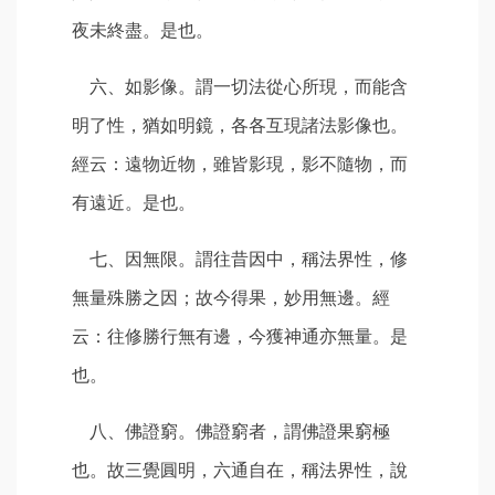
夜未終盡。是也。
六、如影像。謂一切法從心所現，而能含
明了性，猶如明鏡，各各互現諸法影像也。
經云：遠物近物，雖皆影現，影不隨物，而
有遠近。是也。
七、因無限。謂往昔因中，稱法界性，修
無量殊勝之因；故今得果，妙用無邊。經
云：往修勝行無有邊，今獲神通亦無量。是
也。
八、佛證窮。佛證窮者，謂佛證果窮極
也。故三覺圓明，六通自在，稱法界性，說