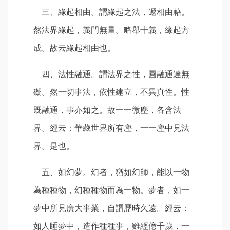
三、緣起相由。謂緣起之法，遞相由藉。
然法界緣起，義門無量。略舉十義，緣起方
成。故云緣起相由也。
四、法性融通。謂法界之性，圓融通達無
礙。然一切事法，依性建立，不異真性。性
既融通，事亦如之。故一一微塵，各含法
界。經云：華藏世界所有塵，一一塵中見法
界。是也。
五、如幻夢。幻者，猶如幻師，能以一物
為種種物，幻種種物而為一物。夢者，如一
夢中所見廣大事業，自謂歷時久遠。經云：
如人睡夢中，造作種種事，雖經億千歲，一