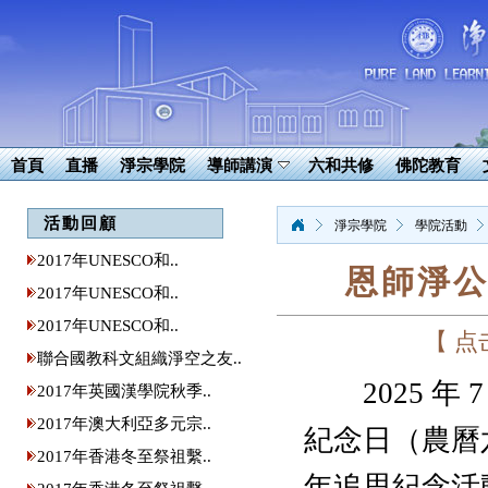
首頁
直播
淨宗學院
導師講演
六和共修
佛陀教育
活動回顧
淨宗學院
學院活動
2017年UNESCO和..
恩師淨公
2017年UNESCO和..
2017年UNESCO和..
【 
聯合國教科文組織淨空之友..
2025 年 
2017年英國漢學院秋季..
2017年澳大利亞多元宗..
紀念日（農曆
2017年香港冬至祭祖繫..
年追思紀念活