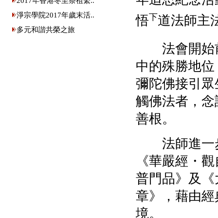
2017年香港冬至祭祖繫..
淨宗學院2017年歲末活..
下
悟
道法師主
多元和諧共榮之旅
法會開始
中的殊勝地位
彌陀佛接引眾
觸佛法者，念
善根。
法師進一步
《華嚴經・觀
普門品》及《
章》，藉由經
境。