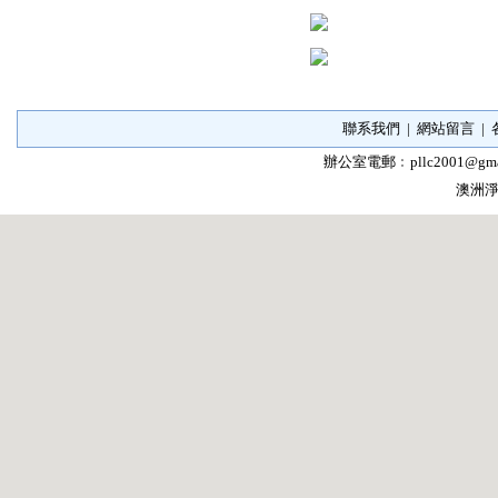
聯系我們
|
網站留言
|
辦公室電郵﹕
pllc2001@gma
澳洲淨