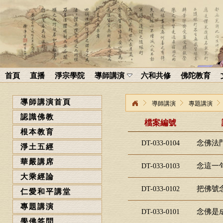
首頁
直播
淨宗學院
導師講演
六和共修
佛陀教育
導師講演首頁
導師講演
專題講演
認識佛教
檔案編號
根本教育
念佛法門
DT-033-0104
淨土五經
華嚴講席
念這一句
DT-033-0103
大乘經論
把佛號念
DT-033-0102
仁愛和平講堂
專題講演
念佛是成
DT-033-0101
學佛答問