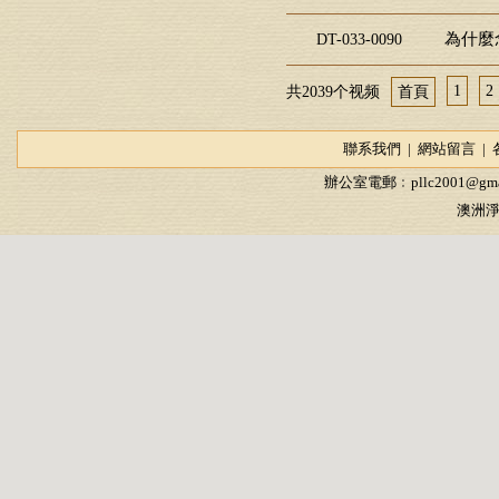
為什麼
DT-033-0090
1
2
共2039个视频
首頁
聯系我們
|
網站留言
|
辦公室電郵﹕
pllc2001@gma
澳洲淨