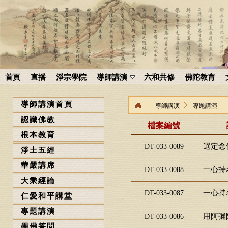
首頁
直播
淨宗學院
導師講演
六和共修
佛陀教育
導師講演首頁
導師講演
專題講演
認識佛教
檔案編號
根本教育
選定念
DT-033-0089
淨土五經
華嚴講席
一心持
DT-033-0088
大乘經論
一心持
DT-033-0087
仁愛和平講堂
專題講演
用阿彌
DT-033-0086
學佛答問