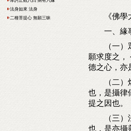
摩訶止觀八曰 病有六緣
法身如來 法身
《佛學大
二種菩提心 無願三昧
一、緣事
（一）眾生
願求度之，
德之心，亦
（二）煩
也，是攝律
提之因也。
（三）法
也，是亦攝