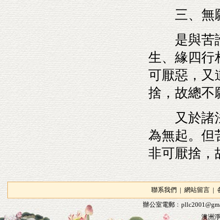
三、無願
是與苦諦
生、緣四行
可厭惡，又
捨，故總不
又於諸法
為無起。但
非可厭捨，
聯系我們
|
網站留言
|
辦公室電郵﹕
pllc2001@gma
澳洲淨