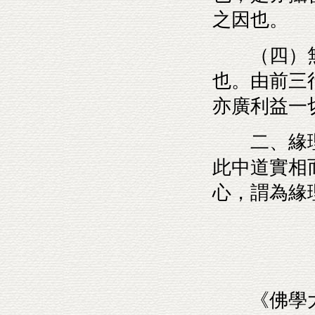
之因也。
（四）無
也。由前三
亦廣利益一
二、緣理
此中道實相
心，謂為緣
《佛學大