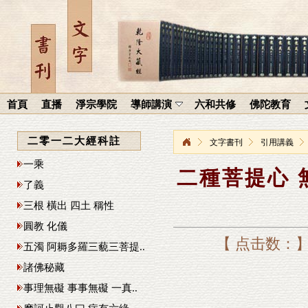
首頁
直播
淨宗學院
導師講演
六和共修
佛陀教育
二零一二大經科註
文字書刊
引用講義
一乘
二種菩提心 
了義
三根 橫出 四土 稱性
圓教 化儀
【 点击数：
五濁 阿耨多羅三藐三菩提..
諸佛秘藏
事理無礙 事事無礙 一真..