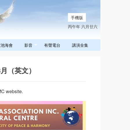
手機版
丙午年 六月廿六
蓮池海會
影音
有聲電台
講演全集
至8月（英文）
MC website.