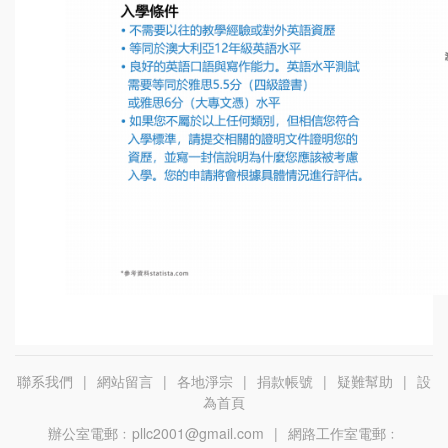
聯系我們
|
網站留言
|
各地淨宗
|
捐款帳號
|
疑難幫助
|
設
為首頁
辦公室電郵﹕pllc2001@gmail.com
|
網路工作室電郵﹕