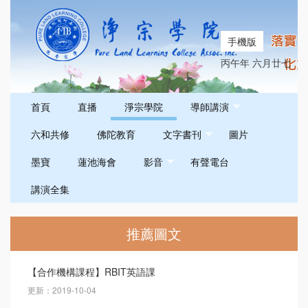
手機版
丙午年 六月廿七
首頁
直播
淨宗學院
導師講演
六和共修
佛陀教育
文字書刊
圖片
墨寶
蓮池海會
影音
有聲電台
講演全集
推薦圖文
【合作機構課程】RBIT英語課
更新：2019-10-04