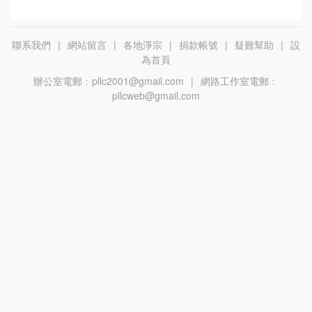
聯系我們
|
網站留言
|
各地淨宗
|
捐款帳號
|
疑難幫助
|
設
為首頁
辦公室電郵﹕pllc2001@gmail.com
|
網路工作室電郵﹕
pllcweb@gmail.com