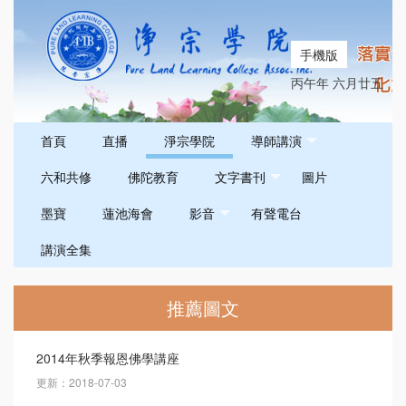
手機版
丙午年 六月廿五
首頁
直播
淨宗學院
導師講演
六和共修
佛陀教育
文字書刊
圖片
墨寶
蓮池海會
影音
有聲電台
講演全集
推薦圖文
2014年秋季報恩佛學講座
更新：2018-07-03