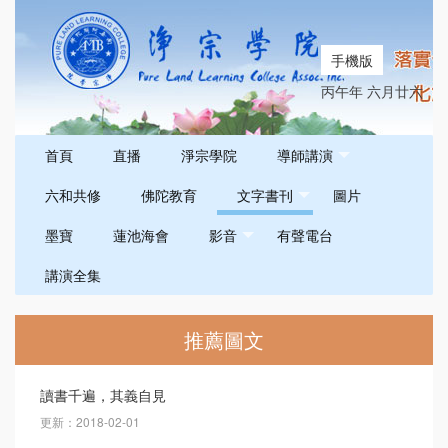
手機版
丙午年 六月廿六
首頁
直播
淨宗學院
導師講演
六和共修
佛陀教育
文字書刊
圖片
墨寶
蓮池海會
影音
有聲電台
講演全集
推薦圖文
讀書千遍，其義自見
更新：2018-02-01