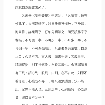
想就自然顯露出來了。
又朱熹《訓學齋規》中講到，「凡讀書，須整
頓几案，令潔淨端正，將書冊齊整頓放，正身體，
對書冊，詳緩看字，仔細分明讀之，須要讀得字字
響亮，不可誤一字，不可少一字，不可多一字，不
可倒一字，不可牽強暗記，只是要多誦遍數，自然
上口，久遠不忘。古人云：讀書千遍，其義自見。
謂讀得熟，則不待解說，自曉其義也。余嘗謂讀書
有三到：謂心到、眼到、口到。心不在此，則眼不
看仔細，心眼既不專一，卻只漫浪誦讀，決不能
記，記亦不能久也。三到之中，心到最急，心既到
矣，眼口豈不到乎？」