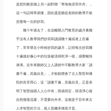
是想到教室牆上另一副對聯「學海無涯苦作舟」，
這一句話簡單易懂，因此還是聽從老師的教導不敢
怠慢每一次的抄寫。
幾十年過去了，在這離開入門教育的歲月裏幾
乎沒有人教導我們抄寫和讀誦幾十遍或者上百遍
了，常常懷念小時候抄寫的歲月，記得每次抄寫幾
十遍後好像心中的垃圾被清掃乾淨一樣，感覺暢快
淋漓。近年來聽師父上人講經中不斷教導大家「讀
書千遍，其義自見」，才粗粗體會了古人聖哲和佛
陀的良苦用心，這「讀書千遍，其義自見」正是表
明了智慧福德人人心中有，因戒得定，得清淨心後
自然慢慢流露，不需要向外求。這都是千百年來古
人求智慧的方法，後人當繼承擔當才是。