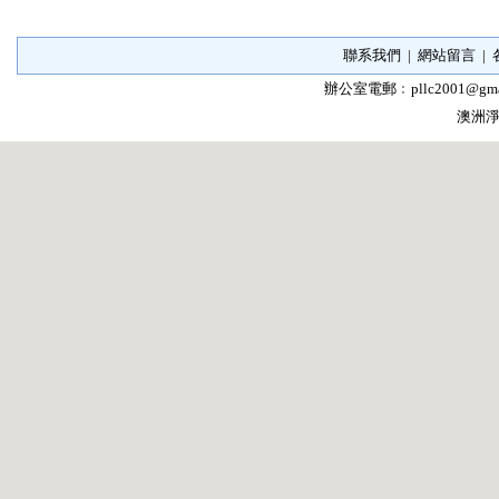
聯系我們
|
網站留言
|
辦公室電郵﹕
pllc2001@gma
澳洲淨