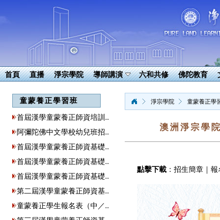
首頁
直播
淨宗學院
導師講演
六和共修
佛陀教育
童蒙養正學習班
淨宗學院
童蒙養正學
首屆漢學童蒙養正師資培訓..
澳洲淨宗學
阿彌陀佛中文學校幼兒班招..
首屆漢學童蒙養正師資基礎..
首屆漢學童蒙養正師資基礎..
點擊下載
：
招生簡章
｜
報
首屆漢學童蒙養正師資基礎..
第二屆漢學童蒙養正師資基..
童蒙養正學生報名表（中／..