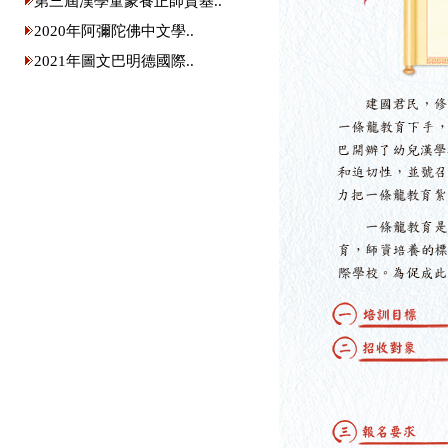
第三屆漢學童蒙養正師資基..
2020年阿彌陀佛中文學..
2021年圖文巴明德國際..