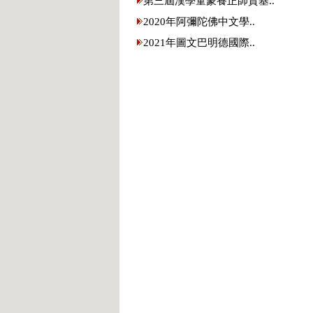
第三屆漢學童蒙養正師資基..
2020年阿彌陀佛中文學..
2021年圖文巴明德國際..