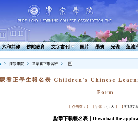
六和共修
佛陀教育
文字書刊
圖片
墨寶
光碟
蓮池
淨宗學院
童蒙養正學習班
蒙養正學生報名表 Children's Chinese Learnin
Form
【 点击数：】
【字体：
小
大
】
【
打印文
點擊下載報名表｜Download the applicati