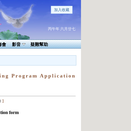
加入收藏
丙午年 六月廿七
海會
影音
疑難幫助
g Program Application
章
】
on form