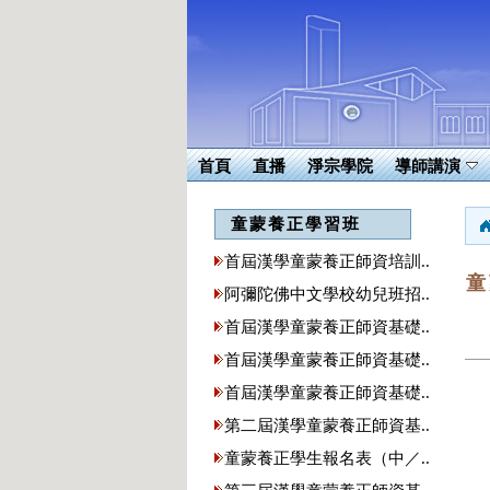
首頁
直播
淨宗學院
導師講演
童蒙養正學習班
首屆漢學童蒙養正師資培訓..
童
阿彌陀佛中文學校幼兒班招..
首屆漢學童蒙養正師資基礎..
首屆漢學童蒙養正師資基礎..
首屆漢學童蒙養正師資基礎..
第二屆漢學童蒙養正師資基..
童蒙養正學生報名表（中／..