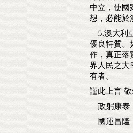
中立，使國
想，必能於
5.澳大利
優良特質。
作，真正落
界人民之大
有者。
謹此上言 敬
政躬康泰
國運昌隆