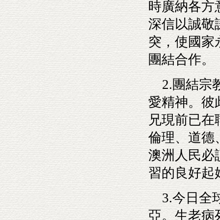
時廣納各方
深信以誠敬
突，使國家
團結合作。
2.團結宗
愛精神。彼
兄現前已在
倫理、道德
澳洲人民必
習的良好起
3.今日全
亞。生老病