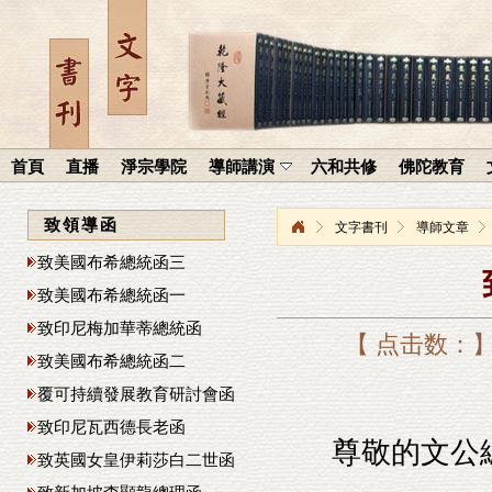
首頁
直播
淨宗學院
導師講演
六和共修
佛陀教育
致領導函
文字書刊
導師文章
致美國布希總統函三
致美國布希總統函一
致印尼梅加華蒂總統函
【 点击数：
致美國布希總統函二
覆可持續發展教育研討會函
致印尼瓦西德長老函
尊敬的文公
致英國女皇伊莉莎白二世函