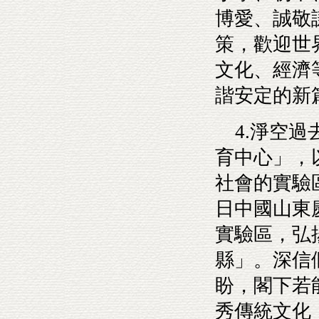
博愛、誠敬
策，歡迎世
文化、經濟
諧安定的新
4.淨空過
育中心」，
社會的實驗
日中國山東
實驗區，弘
縣」。深信
盼，閣下若
秀傳統文化