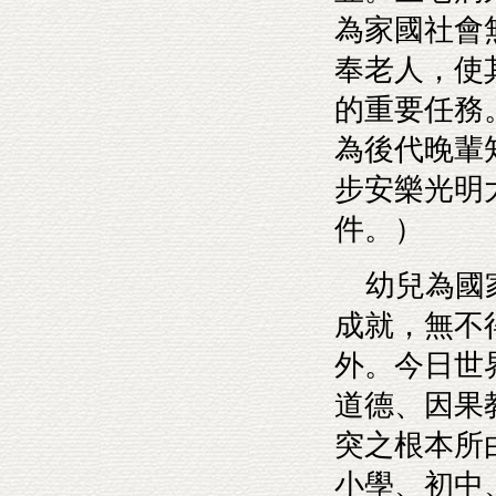
為家國社會
奉老人，使
的重要任務
為後代晚輩
步安樂光明
件。）
幼兒為國家
成就，無不
外。今日世
道德、因果
突之根本所
小學、初中