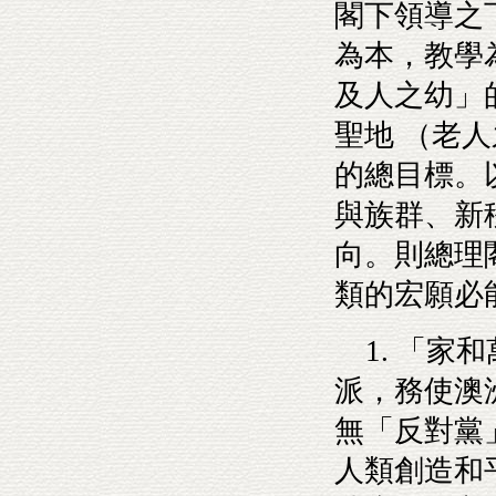
閣下領導之
為本，教學
及人之幼」
聖地 （老
的總目標。
與族群、新
向。則總理
類的宏願必
1. 「家
派，務使澳
無「反對黨
人類創造和