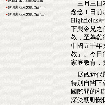
致新加坡李顯龍總理函
三月三日奉
致澳洲陸克文總理函(一)
念念！日前
致澳洲陸克文總理函(二)
Highfi
下與令兄之
教，至為難
中國五千年
教」。今日
家庭教育，
展觀近代歷
特別自閣下
國際間的和
深受朝野關