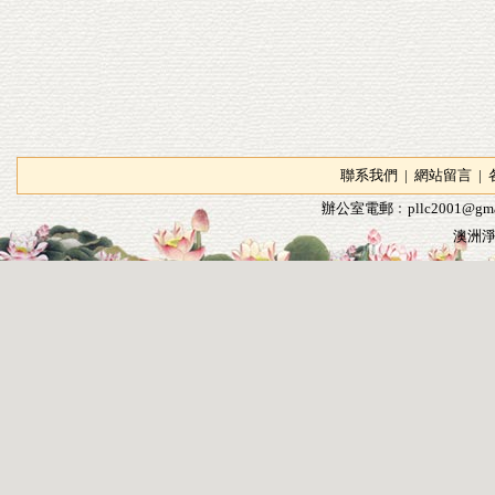
聯系我們
|
網站留言
|
辦公室電郵﹕
pllc2001@gma
澳洲淨