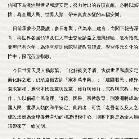
信閣下為澳洲與世界和諧安定，努力付出的各項貢獻。必將以誠
懷，為全國人民、世界人類，帶來真實永恆的幸福安樂。
日前承蒙令兄愛護，多日相聚，代為奉上建言，向閣下報告淨
育，與世界各國領導及仁人志士交流請益之淺薄經驗，敬祈指教
開辦已有六年，為淨空培訓佛陀聖賢教育師資、學習多元文化的
忙中，撥冗蒞臨指教。
今日世界天災人禍頻繁。「化解衝突矛盾、恢復世界和諧安定
而化解之道，仍須遵循古訓「家和萬事興」；「建國君民，修身
若求家和，應求本國政黨與政黨，族群與族群，宗教與宗教，原
作，加以倡導全民倫理、道德、因果、宗教教育，則澳洲將成為
國人民、世界人類的和平安定。此四者，可從「老吾老以及人之
建設澳洲為全球養老育幼的和諧楷模中心。則閣下將是為全人類
暗帶來了一線光明。