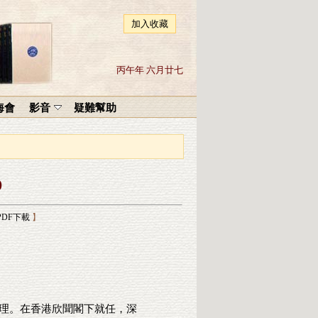
加入收藏
丙午年 六月廿七
海會
影音
疑難幫助
)
PDF下載
】
理。在香港欣聞閣下就任，深