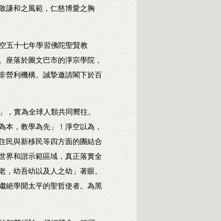
敬謙和之風範，仁慈博愛之胸
空五十七年學習佛陀聖賢教
。座落於圖文巴市的淨宗學院，
非營利機構。誠摯邀請閣下於百
」，實為全球人類共同嚮往。
為本，教學為先」！淨空以為，
住民與新移民等四方面的團結合
世界和諧示範區域，真正落實全
老，幼吾幼以及人之幼」著眼。
繼絕學開太平的聖哲使者。為黑