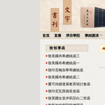
首頁
直播
淨宗學院
導師講演
致領導函
致美國布希總統函三
致美國布希總統函一
致印尼梅加華蒂總統函
致美國布希總統函二
覆可持續發展教育研討會函
致印尼瓦西德長老函
致英國女皇伊莉莎白二世函