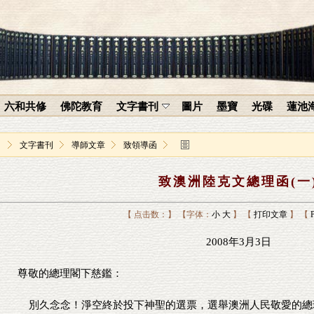
六和共修
佛陀教育
文字書刊
圖片
墨寶
光碟
蓮池
文字書刊
導師文章
致領導函
致澳洲陸克文總理函(一
【 点击数：】
【字体：
小
大
】
【
打印文章
】
【
2008年3月3日
尊敬的總理閣下慈鑑：
別久念念！淨空終於投下神聖的選票，選舉澳洲人民敬愛的總