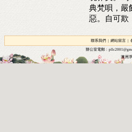
典梵唄，嚴
惡。自可欺
聯系我們
|
網站留言
|
辦公室電郵﹕
pllc2001@gma
澳洲淨