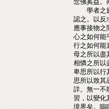
念佛奚益。
學者之於
認之。以反
應事接物之
心之如何能
行之如何能
母之所以盡
相憐之所以
卑思所以行
思所以致其
詳。無一不
習，以變化
境界矣。嗚