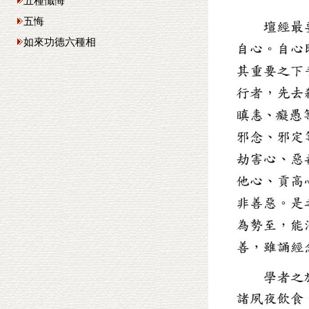
五種懺悔
五悔
如來功德六種相