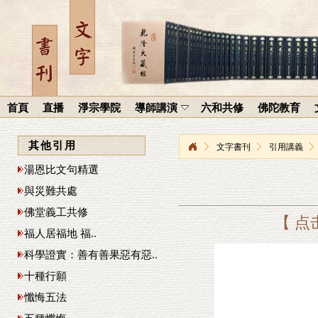
首頁
直播
淨宗學院
導師講演
六和共修
佛陀教育
其他引用
文字書刊
引用講義
湯恩比文句精選
與災難共處
佛堂義工共修
【 点
福人居福地 福..
科學證實：善有善果惡有惡..
十種行願
懺悔五法