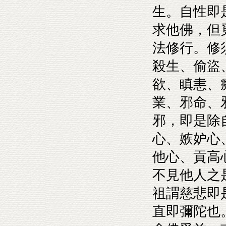
生。自性即
求他佛，但
法修行。修
殺生、偷盜
欲、瞋恚、
業、邪命、
邪，即是除
心、嫉妒心
他心、貢高
不見他人之
祖謂慈悲即
直即彌陀也