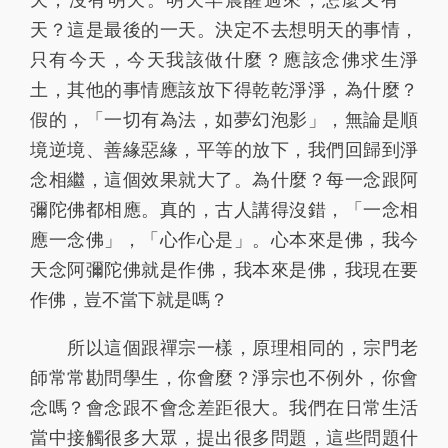
141
142
143
144
145
天？這是最後的一天。決定不去想明天的事情，
只有今天，今天我該做什麼？應該念佛求生淨
146
147
148
149
150
土，其他的事情應該放下得乾乾淨淨，為什麼？
151
152
153
154
155
假的，「一切有為法，如夢幻泡影」，無論是順
156
157
158
159
160
境逆境、善緣惡緣，平等的放下，我們回歸到淨
念相繼，這個效果就大了。為什麼？每一念跟阿
161
162
163
164
165
彌陀佛都相應。真的，古人講得沒錯，「一念相
166
167
168
169
170
應一念佛」，「心作心是」。心本來是佛，我今
天念阿彌陀佛就是作佛，我本來是佛，我現在要
171
172
173
174
175
作佛，豈不當下就是嗎？
176
177
178
179
180
所以這個跟禪宗一樣，原理相同的，宗門老
181
182
183
184
185
師常常勘問學生，你會麼？淨宗也不例外，你會
186
187
188
189
190
念嗎？會念跟不會念差距很大。我們在日常生活
當中接觸很多大眾，提出很多問題，這些問題什
191
192
193
194
195