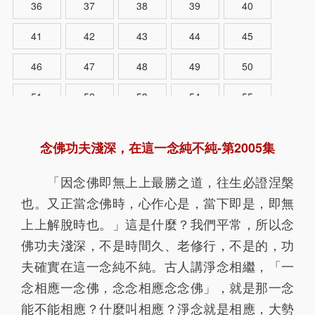
36
37
38
39
40
41
42
43
44
45
46
47
48
49
50
51
52
53
54
55
56
57
58
59
60
念佛功夫淺深，在這一念純不純-第2005集
61
62
63
64
65
「因念佛即無上上最勝之道，往生必證涅槃
66
67
68
69
70
也。又正當念佛時，心作心是，當下即是，即無
71
72
73
74
75
上上解脫時也。」這是什麼？我們平常，所以念
佛功夫淺深，不是時間久、老修行，不是的，功
76
77
78
79
80
夫確實在這一念純不純。古人講淨念相繼，「一
81
82
83
84
85
念相應一念佛，念念相應念念佛」，就是那一念
能不能相應？什麼叫相應？淨念就是相應，大勢
86
87
88
89
90