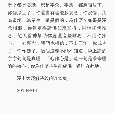
麼？都是廢話、都是妄念、妄想，都應該放下。
196
197
198
199
200
你修淨土了，你還會有這麼多妄念，你沒修。我
為道場、為眾生，還是假的，為什麼？如果是淨
201
202
203
204
205
念相繼，你肯定得諸佛如來加持，阿彌陀佛護
206
207
208
209
210
念，龍天善神幫助你處理這些雜務，不用你操
心。一心專念，我們也相信，不出三年，你成功
211
212
213
214
215
了，你作佛了。這個道理不能不知道，經上講的
216
217
218
219
220
字字句句是真理，「心作心是」這一句是淨宗理
論的核心，你為什麼往生能成佛，道理在此地。
221
222
223
224
225
226
227
228
229
230
淨土大經解演義(第143集)
231
232
233
234
235
2010/9/14
236
237
238
239
240
241
242
243
244
245