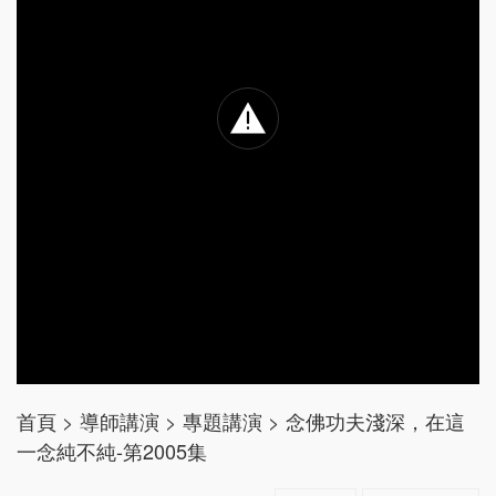
首頁
>
導師講演
>
專題講演
>
念佛功夫淺深，在這
一念純不純-第2005集