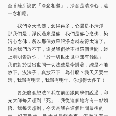
至菩薩所說的「淨念相繼」，淨念是清淨心，這
91
92
93
94
95
一念相應。
96
97
98
99
100
我們今天念佛，念得再多，心還是不清淨，
101
102
103
104
105
那我們是，淨反過來是穢，我們是穢心念佛、染
污心念佛，所以那個效果跟淨念就差得太遠了。
106
107
108
109
110
還是我們放不下，還是我們捨不得這個世間，經
111
112
113
114
115
上明明告訴你，「於一切世出世中無有倫匹」，
我們對於世出世間一切法總是牽掛著，總是不能
116
117
118
119
120
放下。沒法子，真放不下，為什麼？我天天要生
121
122
123
124
125
活，我還有明天，我還有明年。你想得太多了！
126
127
128
129
130
要怎麼個想法？我在前面跟同學們說過，印
131
132
133
134
135
光大師每天想到「死」，我從這個地方有一點領
悟。我每天想到，今天是我在這個世間最後的一
136
137
138
139
140
天，沒有明天。明天早晨醒過來，怎麼又有一