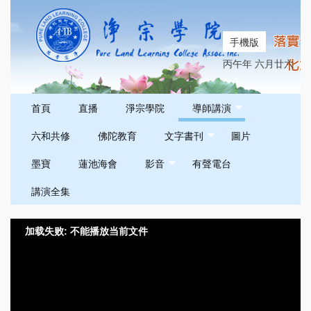
手機版
丙午年 六月廿六
首頁
直播
淨宗學院
導師講演
六和共修
佛陀教育
文字書刊
圖片
墨寶
蓮池海會
影音
有聲電台
講演全集
加载失败: 不能播放当前文件