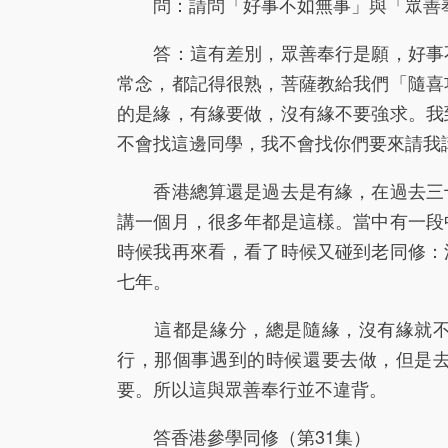
問：請問「好事不如無事」與「眾善奉
答：這有差別，眾善奉行是願，好事不
常念，都記得很熟，菩薩教給我們「隨喜
的是緣，有緣要做，沒有緣不要強求。我
不會找這邊同學，我不會找你們要來請我
香港總算還是過去是有緣，在過去三十
講一個月，很多年都是這樣。當中有一段
時候我再來看，看了時候又碰到老同修：
七年。
這都是緣分，總是隨緣，沒有緣就不行
行，那個事遇到的時候還要去做，但是
要。所以這與眾善奉行並不違背。
答香港參學同修（第31集）