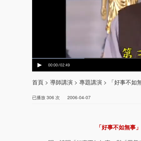
00:00
02:49
/
首頁
>
導師講演
>
專題講演
>
「好事不如無
已播放
306
次
2006-04-07
「好事不如無事」