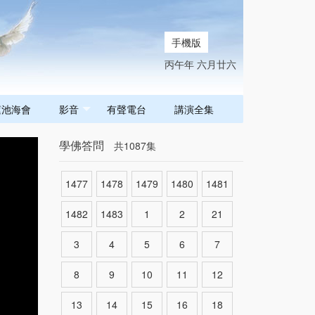
手機版
丙午年 六月廿六
蓮池海會
影音
有聲電台
講演全集
學佛答問
共1087集
1477
1478
1479
1480
1481
1482
1483
1
2
21
3
4
5
6
7
8
9
10
11
12
13
14
15
16
18