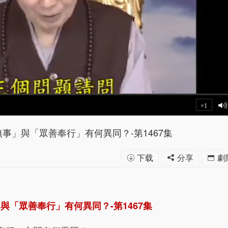
×1
事」與「眾善奉行」有何異同？-第1467集
下载
分享
劇
與「眾善奉行」有何異同？-第1467集