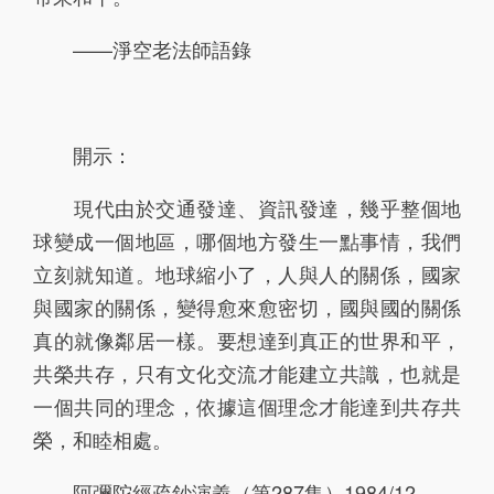
92
93
94
95
96
——淨空老法師語錄
97
98
99
100
101
102
103
104
105
106
開示：
107
108
109
110
111
現代由於交通發達、資訊發達，幾乎整個地
112
113
116
114
115
球變成一個地區，哪個地方發生一點事情，我們
立刻就知道。地球縮小了，人與人的關係，國家
117
118
119
120
121
與國家的關係，變得愈來愈密切，國與國的關係
122
123
124
125
126
真的就像鄰居一樣。要想達到真正的世界和平，
127
128
129
130
131
共榮共存，只有文化交流才能建立共識，也就是
一個共同的理念，依據這個理念才能達到共存共
132
133
134
135
136
榮，和睦相處。
137
138
139
140
141
阿彌陀經疏鈔演義（第287集）1984/12