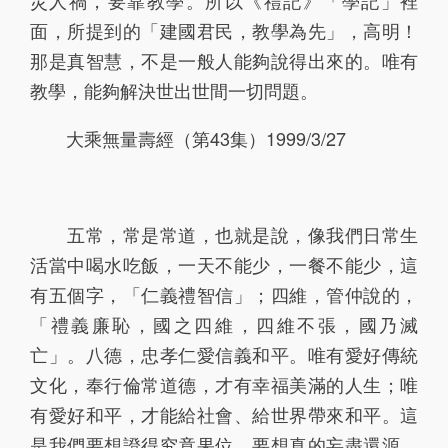
災人禍，要靠教學。所以《禮記》「學記」裡
面，所提到的「建國君民，教學為先」，高明！
那是真智慧，不是一般人能夠說得出來的。唯有
教學，能夠解決世出世間一切問題。
大乘無量壽經（第43集）1999/3/27
五常，常是常道，也就是說，像我們日常生
活當中喝水吃飯，一天不能少，一餐不能少，這
有五個字，「仁義禮智信」；四維，管仲說的，
「禮義廉恥，國之四維，四維不張，國乃滅
亡」。八德，忠孝仁愛信義和平。唯有愛好傳統
文化，奉行倫常道德，才有幸福美滿的人生；唯
有愛好和平，才能給社會、給世界帶來和平。這
是我們要想證得究竟果位，要想真的妄盡還源，