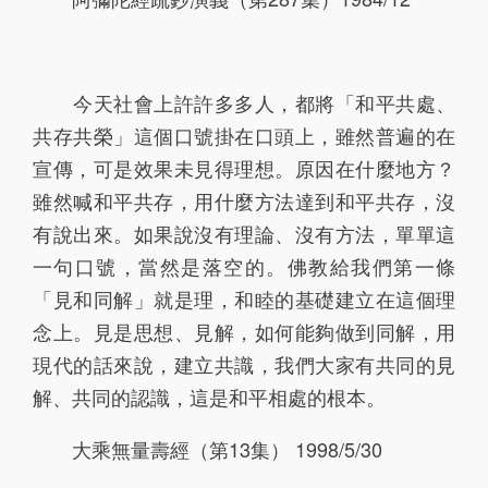
142
143
144
145
146
147
148
149
150
151
今天社會上許許多多人，都將「和平共處、
152
153
154
155
156
共存共榮」這個口號掛在口頭上，雖然普遍的在
157
158
159
160
161
宣傳，可是效果未見得理想。原因在什麼地方？
雖然喊和平共存，用什麼方法達到和平共存，沒
162
163
164
165
166
有說出來。如果說沒有理論、沒有方法，單單這
167
168
169
170
171
一句口號，當然是落空的。佛教給我們第一條
「見和同解」就是理，和睦的基礎建立在這個理
172
173
174
175
176
念上。見是思想、見解，如何能夠做到同解，用
177
178
179
180
181
現代的話來說，建立共識，我們大家有共同的見
182
183
184
185
186
解、共同的認識，這是和平相處的根本。
187
188
189
190
191
大乘無量壽經（第13集） 1998/5/30
192
193
194
195
196