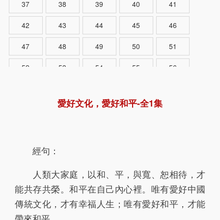
37
38
39
40
41
42
43
44
45
46
47
48
49
50
51
52
53
54
55
56
57
58
59
60
62
愛好文化，愛好和平-全1集
61
63
64
65
66
67
68
69
70
71
經句：
72
73
75
74
76
人類大家庭，以和、平，與寬、恕相待，才
77
78
79
80
81
能共存共榮。和平在自己內心裡。唯有愛好中國
82
83
84
85
86
傳統文化，才有幸福人生；唯有愛好和平，才能
87
88
89
90
91
帶來和平。