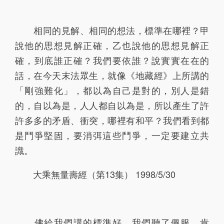
197
198
199
200
201
相同的見解、相同的想法，標準在哪裡？甲
202
203
204
205
206
說他的思想見解正確，乙也說他的思想見解正
確，到底誰正確？我們要依誰？說實實在在的
207
208
209
210
211
話，在今天末法眾生，就像《地藏經》上所講的
212
213
214
215
216
「剛強難化」，都以為自己是對的，別人是錯
的，自以為是，人人都自以為是，所以產生了許
217
218
219
220
222
許多多的矛盾、衝突，哪裡有和平？我們看到都
223
224
226
228
232
是鬥爭堅固，要消弭這些鬥爭，一定要建立共
識。
225
227
229
230
231
233
234
235
236
237
大乘無量壽經（第13集） 1998/5/30
238
239
240
241
242
243
244
245
246
247
佛給我們講的標準好，我們聽了佩服、肯