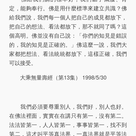
248
249
1
定，能夠奉行。佛是用什麼標準來建立共識？佛
給我們說，我們每一個人把自己的成見都放下，
把自己的想法、看法都放下，那不就同了嗎？這
個高明。佛並沒有自己說：「你們的知見是錯誤
的，我的知見是正確的。」佛這麼一說，我們大
家都把想法、看法統統都放下，這樣正確，我們
可以接受。
大乘無量壽經（第13集） 1998/5/30
我們必須要尊重別人，我們好，別人也好。
在佛法裡面，實實在在講只有第一，沒有第二。
法法皆第一，人人皆第一，事事皆第一，找不到
第二，這才叫平等真法界，一真法界就是平等法