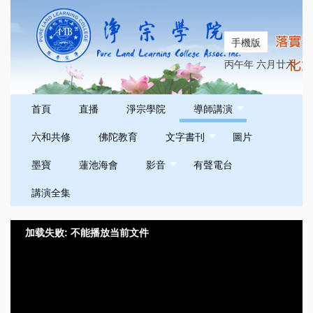
手機版
丙午年 六月廿六
首頁
直播
淨宗學院
導師講演
六和共修
佛陀教育
文字書刊
圖片
墨寶
蓮池海會
影音
有聲電台
講演全集
加载失败: 不能播放当前文件