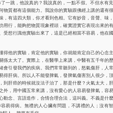
嚇了一跳，他說真的？我說真的，一點不假。不但水有
何物質都有這個能力。我說你的實驗跟佛經上講的還有
味，有這四大類，你才看到色相。它有妙音，音聲、味
功用行，能夠把物質現象裡頭，確實證實它表現出來的
、受想行識他實驗出來了，這是已經相當不容易，他在
得他的實驗，肯定他的實驗，你就能肯定自己的心念
關係太大了。實際上，在醫學上來講，中醫有五千年的
緒會引發我們的疾病。我們常常聽到的，怒氣傷肝，人
易得肝病。所以人不能發脾氣，發脾氣傷害別人很少，
，到肝癌的時候就沒法子治了，那是什麼？火氣太大，
之外，用中國五常來講，沒有愛心的人容易發脾氣，容
心動念、言語造作，合情合理合法，這叫義。不義是什
肺容易得病。無禮的人心臟有問題，不講禮的人；沒有
欺騙人，脾胃有毛病。