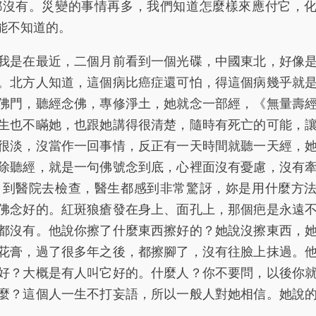
都沒有。災變的事情再多，我們知道怎麼樣來應付它，
能不知道的。
是在最近，二個月前看到一個光碟，中國東北，好像
。北方人知道，這個病比癌症還可怕，得這個病幾乎就
佛門，聽經念佛，專修淨土，她就念一部經，《無量壽
生也不瞞她，也跟她講得很清楚，隨時有死亡的可能，
很淡，沒當作一回事情，反正有一天時間就聽一天經，
除聽經，就是一句佛號念到底，心裡面沒有憂慮，沒有
。到醫院去檢查，醫生都感到非常驚訝，妳是用什麼方
佛念好的。紅斑狼瘡發在身上、面孔上，那個疤是永遠
都沒有。他說你擦了什麼東西擦好的？她說沒擦東西，
花膏，過了很多年之後，都擦腳了，沒有往臉上抹過。
好？大概是有人叫它好的。什麼人？你不要問，以後你
麼？這個人一生不打妄語，所以一般人對她相信。她說