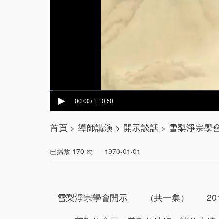
00:00
1:10:50
/
首頁
>
導師講演
>
開示談話
>
雪梨淨宗學會
已播放
170
次
1970-01-01
雪梨淨宗學會開示 （共一集） 2010/