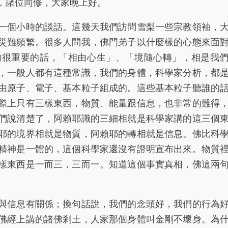
諸位同修，大家晚上好。
個小時的談話。這幾天我們訪問雪梨一些宗教領袖，
災難頻繁。很多人問我，佛門弟子以什麼樣的心態來面
句很重要的話，「相由心生」、「境隨心轉」，相是我
，一般人都有這種常識，我們的身體，科學家分析，都
由原子、電子、基本粒子組成的。這些基本粒子聽誰的
際上只有三樣東西，物質、能量跟信息，也非常的難得
們說清楚了，阿賴耶識的三細相就是科學家講的這三個
耶的境界相就是物質，阿賴耶的轉相就是信息。佛比科
精神是一體的，這個科學家還沒有證明宣布出來。物質
樣東西是一而三，三而一。知道這個事實真相，佛這兩
信息有關係；換句話說，我們的念頭好，我們的行為
佛經上講的諸佛剎土，人家那個身體叫金剛不壞身。為