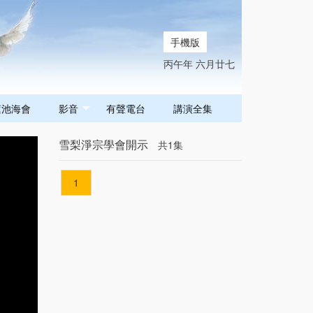
手機版
丙午年 六月廿七
蓮池海會
影音
有聲電台
講演全集
雪梨淨宗學會開示
共1集
1