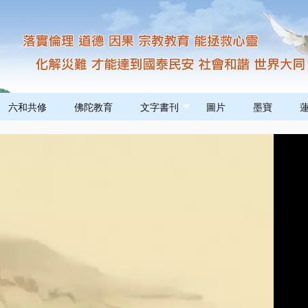
六和共修
佛陀教育
文字書刊
圖片
墨寶