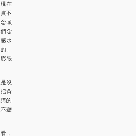
們現在
其實不
的念頭
我們念
心感水
得的。
慢膨脹
但是沒
，把貪
典講的
就不聽
會看，