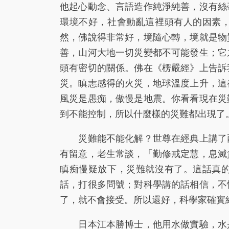
他起心動念、言語造作純淨純善，沒有絲
環境不好，社會動亂這裡頭有人的因素
然，佛說得非常好，境隨心轉，境就是物
善，山河大地一切災變都不可能發生；它
頭有密切的關係。佛在《楞嚴經》上告訴
災。瞋恚感得的火災，地球溫度上升，這
風災是愚痴，傲慢是地震。你看看現在災
到不能控制，所以什麼樣的災難都出現了
災難能不能化解？世尊在經典上講了兩
有留意，老生常談，「勤修戒定慧，息滅
瞋痴慢疑放下，災難就沒有了。這話真
話，打很多問號；對科學講的話相信，不
了，就不會接受。所以還好，科學家確實
日本江本勝博士，他用水做實驗，水是