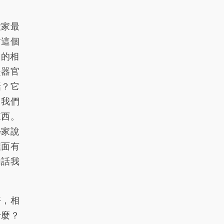
大家最
對這個
們的相
是器官
話？它
，我們
東西。
學家說
裡面有
句話我
好，相
什麼？