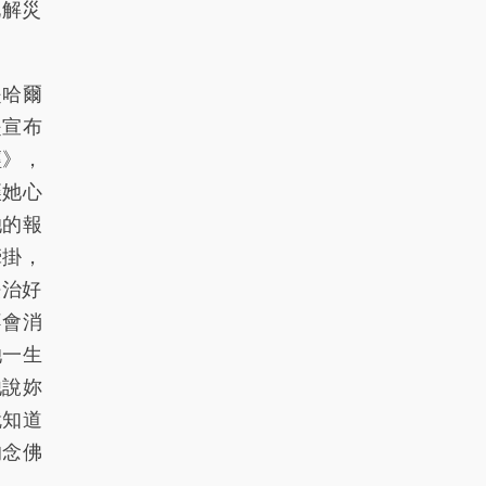
化解災
是哈爾
是宣布
經》，
讓她心
她的報
牽掛，
法治好
不會消
她一生
他說妳
就知道
的念佛