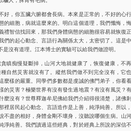
好，你五臟六腑都會長病。本來是正常的，不好的心
態的細胞，病就這麼來的。明白這個道理，我們懺悔，
義禮智信找回來，那我們身體病態的細胞很容易就恢復
我們的起心動念、言語行為關係太大，太密切了。這是
不是沒有道理。江本博士的實驗可以給我們做證明。
瞋痴慢疑斷掉，山河大地就健康了，恢復健康，不再
種種自然災害就沒有了。縱然我們做不到完全沒有，它
這麼樣的嚴重。同學們多數都是虔誠的佛門弟子，你看
樣的災害？極樂世界有沒有發生過地震？有沒有風災？
什麼沒有？世尊釋迦牟尼佛給我們介紹得很清楚，諸佛
那裡居民起心動念、言語造作是上善，純淨純善。所以
說不盡的相好，身體金剛不壞身，沒聽說哪個生病。山
純淨純善。我們讀過這些經典，對於經典上所說的深信