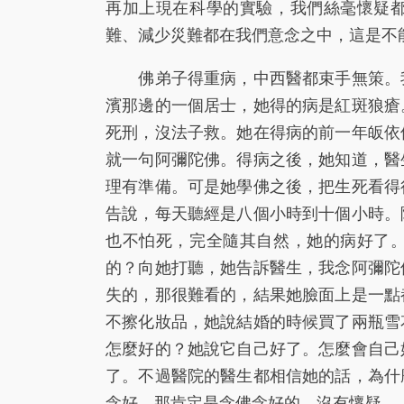
再加上現在科學的實驗，我們絲毫懷疑
難、減少災難都在我們意念之中，這是不
佛弟子得重病，中西醫都束手無策。我
濱那邊的一個居士，她得的病是紅斑狼瘡
死刑，沒法子救。她在得病的前一年皈依
就一句阿彌陀佛。得病之後，她知道，醫
理有準備。可是她學佛之後，把生死看得
告說，每天聽經是八個小時到十個小時。
也不怕死，完全隨其自然，她的病好了
的？向她打聽，她告訴醫生，我念阿彌陀
失的，那很難看的，結果她臉面上是一點
不擦化妝品，她說結婚的時候買了兩瓶雪
怎麼好的？她說它自己好了。怎麼會自己
了。不過醫院的醫生都相信她的話，為什
念好，那肯定是念佛念好的，沒有懷疑。