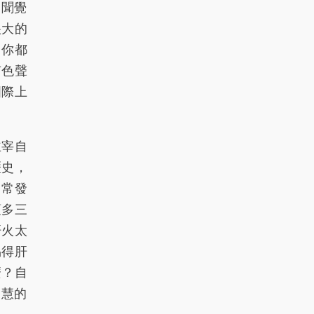
見聞覺
很大的
，你都
有色聲
國際上
主宰自
歷史，
常常發
頂多三
肝火太
易得肝
麼？自
智慧的