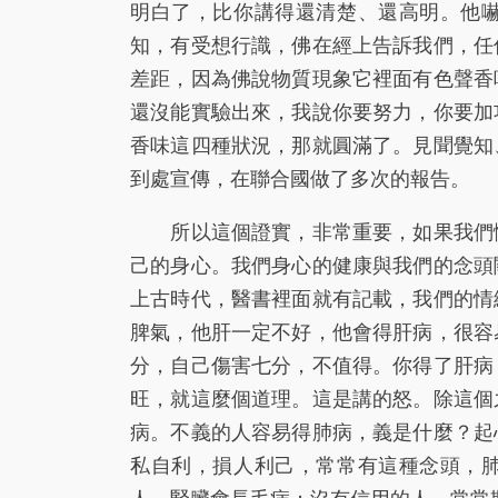
明白了，比你講得還清楚、還高明。他
知，有受想行識，佛在經上告訴我們，任
差距，因為佛說物質現象它裡面有色聲香
還沒能實驗出來，我說你要努力，你要加
香味這四種狀況，那就圓滿了。見聞覺知
到處宣傳，在聯合國做了多次的報告。
所以這個證實，非常重要，如果我們懂
己的身心。我們身心的健康與我們的念頭
上古時代，醫書裡面就有記載，我們的情
脾氣，他肝一定不好，他會得肝病，很容
分，自己傷害七分，不值得。你得了肝病
旺，就這麼個道理。這是講的怒。除這個
病。不義的人容易得肺病，義是什麼？起
私自利，損人利己，常常有這種念頭，
人，腎臟會長毛病；沒有信用的人，常常