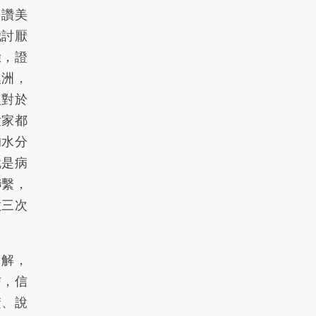
、讚美
我討厭
驗，證
澳洲，
人對於
大家都
的水分
就是病
聯繫，
做三次
了解，
信，信
楚、說