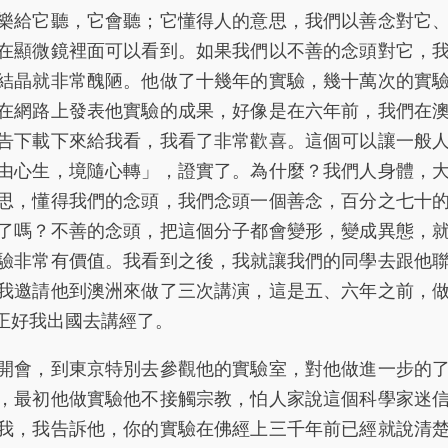
樂給它聽，它會聽；它懂得人的意思，我們以善念對它
在顯微鏡裡面可以看到。如果我們以不善的念頭對它，
結晶就非常醜陋。他做了十幾年的實驗，幾十萬次的實
在網路上發表他實驗的成果，好像是在六年前，我們在
告下載下來給我看，我看了非常歡喜。這個可以讓一般
由心生，境隨心轉」，證實了。為什麼？我們人身體，
思，懂得我們的念頭，我們念頭一個善念，百分之七十
了嗎？不善的念頭，把這個分子都會變形，變成異態，
驗非常有價值。我看到之後，我就讓我們的同學去跟他
我邀請他到澳洲來做了三次講演，這是五、六年之前，
正好我出國去講經了。
會，到東京特別去參觀他的實驗室，對他做進一步的
，最初他做實驗他不接觸宗教，怕人家說這個科學家迷
我，我告訴他，你的實驗在佛經上三千年前已經就說清