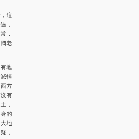
行，這
悔過，
正常，
中國老
有地
也減輕
看西方
有沒有
剎土，
，身的
河大地
不疑，