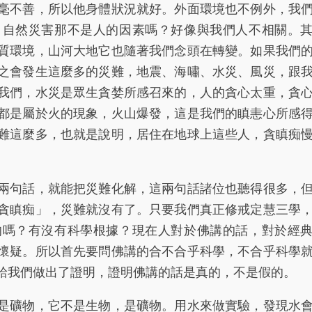
毫不善，所以他身體狀況就好。外面環境也不例外，我
，自然災害那不是人的因素嗎？好像與我們人不相關。
質環境，山河大地它也隨著我們念頭在轉變。如果我們
之會發生這麼多的災難，地震、海嘯、水災、風災，跟
我們，水災是眾生貪婪所感召來的，人的貪心太重，貪
都是屬於火的現象，火山爆發，這是我們的瞋恚心所感
難這麼多，也就是說明，居住在地球上這些人，貪瞋痴
。
句話，就能把災難化解，這兩句話諸位也聽得很多，
貪瞋痴」，災難就沒有了。只要我們真正修戒定慧三學
的嗎？有沒有科學根據？現在人對於佛講的話，對於經
懷疑。所以首先要問佛講的合不合乎科學，不合乎科學
給我們做出了證明，證明佛講的話是真的，不是假的。
礦物，它不是生物，是礦物。用水來做實驗，發現水