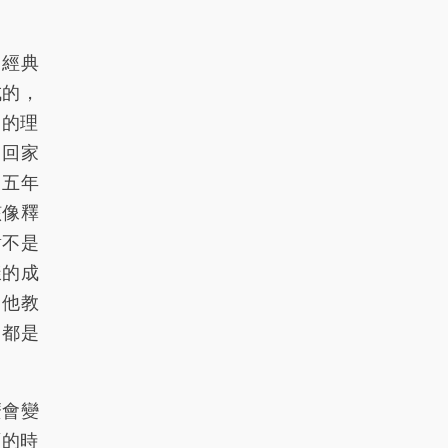
，經典
成的，
己的理
。回家
，五年
該像釋
對不是
樣的成
，他教
，都是
麼會變
面的時