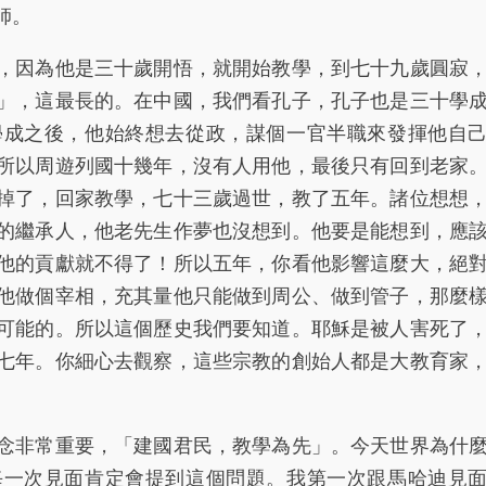
師。
因為他是三十歲開悟，就開始教學，到七十九歲圓寂
」，這最長的。在中國，我們看孔子，孔子也是三十學
學成之後，他始終想去從政，謀個一官半職來發揮他自
所以周遊列國十幾年，沒有人用他，最後只有回到老家
掉了，回家教學，七十三歲過世，教了五年。諸位想想
的繼承人，他老先生作夢也沒想到。他要是能想到，應
他的貢獻就不得了！所以五年，你看他影響這麼大，絕
他做個宰相，充其量他只能做到周公、做到管子，那麼
可能的。所以這個歷史我們要知道。耶穌是被人害死了
七年。你細心去觀察，這些宗教的創始人都是大教育家
非常重要，「建國君民，教學為先」。今天世界為什
每一次見面肯定會提到這個問題。我第一次跟馬哈迪見