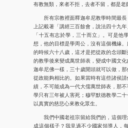
有教無類，來者不拒，去者不留，都是老
所有宗教裡面釋迦牟尼教學時間最長，
上記載著「講經三百餘會，說法四十九年
「十五有志於學，三十而立」。可是他
想，他的目標是學周公，沒有這個機緣。
的時候六十八歲，這才是把從政的念頭斷
的教學後來變成萬世師表，變成中國文化
迦牟尼佛一樣，三十歲開頭就可以做，那
從政能夠相比的。如果當時有這些諸侯請
績，不可能成為一代大儒萬世師表，那不
學只有三年被人害死；穆罕默德教學二十
以真實的慈悲心來教化眾生。
我們中國老祖宗留給我們的，這個理念
成這個樣子？我見過不少國家領導人，