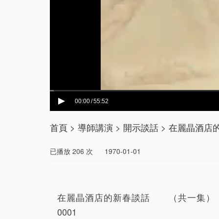
00:00
55:52
/
首頁
>
導師講演
>
開示談話
>
在麗晶酒店的
已播放
206
次
1970-01-01
在麗晶酒店的新春談話 （共一集） 20
0001