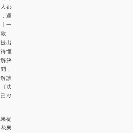
導人都
史，過
二十一
倫敦，
就提出
看得懂
能解決
再問，
話解讀
、《法
自己沒
花果從
個花果