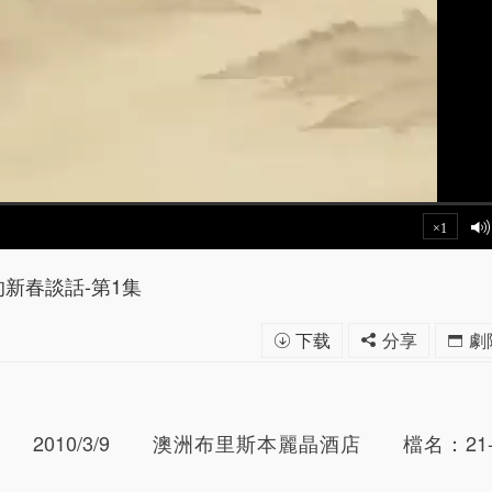
×1
新春談話-第1集
下载
分享
劇
10/3/9 澳洲布里斯本麗晶酒店 檔名：21-5