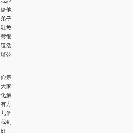
。我說
，給他
《弟子
時駐教
影響很
辦這活
教辦公
信仰宗
那大家
能化解
、有方
，九個
，我到
做好，