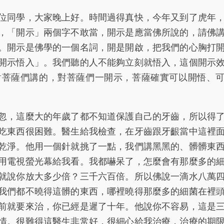
同學，大家晚上好。時間過得真快，今年又到了虎年
，「開示」兩個字不敢當，開示是應當佛所說的，請佛
。開示是佛學的一個名詞，開是開啟，把我們的心胸打
開示悟入」。我們聽的人不能夠立刻就悟入，這個開示
對菩薩們講的，對菩薩們一開示，菩薩確實可以開悟、
，這麼大的年歲了都不知道保護自己的牙齒，所以得
吃東西很困難。醫生給我檢查，在牙齒跟牙齦當中這裡
乾淨。他用一個針就挑了一點，我們講黑黑的、髒髒東
用電視螢光幕給我看。我都嚇呆了，怎麼會有那麼多的
就說你放大多少倍？三千六百倍。所以佛說一滴水八萬
我們都不曉得這髒的東西，哪裡曉得那麼多的細菌在裡
前就要來治，你已經是遲了十年。他說你不容易，這是
情。很難得這醫生非常好，很細心給我治療，治療的期