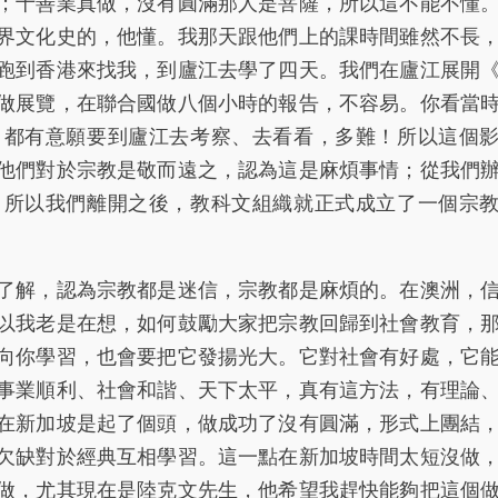
；十善業真做，沒有圓滿那人是菩薩，所以這不能不懂
界文化史的，他懂。我那天跟他們上的課時間雖然不長
跑到香港來找我，到廬江去學了四天。我們在廬江展開
做展覽，在聯合國做八個小時的報告，不容易。你看當
，都有意願要到廬江去考察、去看看，多難！所以這個
他們對於宗教是敬而遠之，認為這是麻煩事情；從我們
。所以我們離開之後，教科文組織就正式成立了一個宗
解，認為宗教都是迷信，宗教都是麻煩的。在澳洲，
以我老是在想，如何鼓勵大家把宗教回歸到社會教育，
向你學習，也會要把它發揚光大。它對社會有好處，它
事業順利、社會和諧、天下太平，真有這方法，有理論
在新加坡是起了個頭，做成功了沒有圓滿，形式上團結
欠缺對於經典互相學習。這一點在新加坡時間太短沒做
做，尤其現在是陸克文先生，他希望我趕快能夠把這個