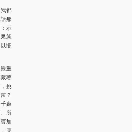
，我都
講話那
開；示
效果就
可以悟
了嚴重
面藏著
西，挑
細菌？
四千蟲
頭。所
三寶加
限，應