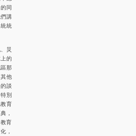
多的同
我們講
，統統
亂、災
球上的
地區那
起其他
長的談
，特別
把教育
經典，
會教育
文化，