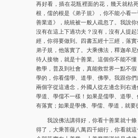
再好看，插在花瓶裡面的花，幾天就枯
根，儒的根是《弟子規》，你不能小看一
善業道》，統統被一般人疏忽了。我說你
沒有在這上下過功夫？沒有，沒有人提起
經，你得要做到。四書五經十三經，落實
弟子規，他落實了。大乘佛法，釋迦牟尼
待人接物，就是十善業。這個你不能不懂
教學，普及到社會，真能救世界一點不假
學的，你看儒學、道學、佛學。我跟你們
兩個字從這邊念，外國人從左邊念到右邊
學道、學儒不一樣！如果是儒學、道學、
有落實；如果是學佛、學儒、學道，就要
我說佛法講得好，你看十善業就十條，
得了，大乘菩薩八萬四千細行，你看就這