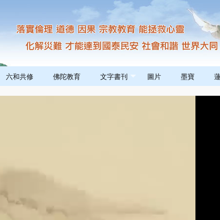
六和共修
佛陀教育
文字書刊
圖片
墨寶