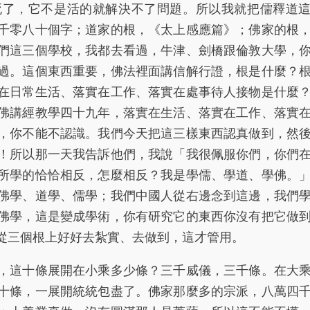
死了，它不是活的就解決不了問題。所以我就把儒釋道
千零八十個字；道家的根，《太上感應篇》；佛家的根
們這三個學校，我都去看過，牛津、劍橋跟倫敦大學，
過。這個東西重要，佛法裡面講信解行證，根是什麼？
在日常生活、落實在工作、落實在處事待人接物是什麼
佛講經教學四十九年，落實在生活、落實在工作、落實
，你不能不認識。我們今天把這三樣東西認真做到，然
！所以那一天我告訴他們，我說「我很佩服你們，你們
所學的恰恰相反，怎麼相反？我是學儒、學道、學佛。
佛學、道學、儒學；我們中國人從右邊念到這邊，我們
佛學，這是變成學術，你有研究它的東西你沒有把它做
從三個根上好好去紮實、去做到，這才管用。
這十條展開在小乘多少條？三千威儀，三千條。在大
十條，一展開統統包盡了。佛家那麼多的宗派，八萬四