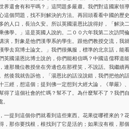
世界還會有和平嗎？」這問題多嚴肅。我們對這國家領
心這個問題，找不到解決的方法。再回頭看看中國的歷
多的人口，長治久安。所以英國湯恩比說得好，「解決
乘佛學。」這是英國人說的。二００六年我第二次訪問
講演，對象是他們漢學系的學生。跟他們教授交流，我
漢學去寫博士論文。」我們很佩服，標準的北京話，能
們英國湯恩比博士說的，你們能相信嗎？中國這儒釋道
，連那幾位教授坐在旁邊也在那裡笑，不說話。我繼續
。然後我就告訴他，「湯恩比的話沒說錯，我們把他的
十三經，想這個；提到佛一定想到大經大論，《華嚴》
幫得了這個社會的忙嗎？幫不了。為什麼幫不了？我們
處。
一提到這個你們就看到這些東西。花果從哪裡來的？
得，那你要找根，根找到了它是活的；如果沒有根，那