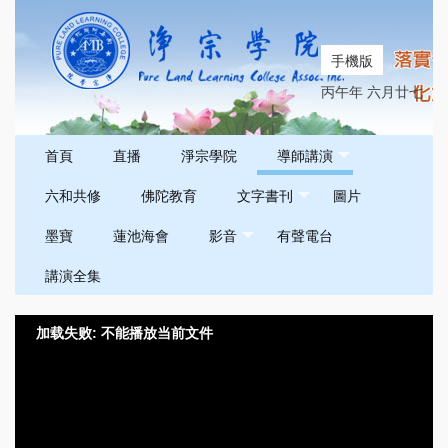
手機版
丙午年 六月廿七
首頁
直播
淨宗學院
導師講演
六和共修
佛陀教育
文字書刊
圖片
墨寶
蓮池海會
影音
有聲電台
講演全集
加载失败: 不能播放当前文件