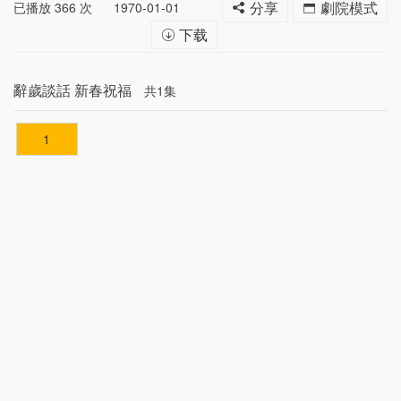
已播放
366
次
1970-01-01
分享
劇院模式
下载
辭歲談話 新春祝福
共1集
1