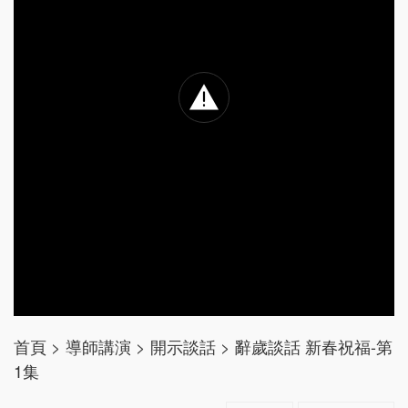
首頁
>
導師講演
>
開示談話
>
辭歲談話 新春祝福-第
1集