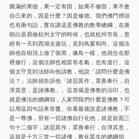
圓滿的果德，果一定有因，如果不修因，果不會
自己來的，因是什麼？因是修德。我們佛門裡頭
也有兩句話，實在講這是佛教的教學總綱，在唐
朝白居易做杭州太守的時候，也就杭州市長，曾
經有一天到西湖去遊玩，見到鳥窠和尚。這個法
師他在樹頂上做了個窩，像鳥一樣，他就住在那
裡修行，這個法師也相當有名氣，也有道行。這
個太守見到法師向他請教，他說「請問什麼是佛
法？」法師就告訴他「諸惡莫作，眾善奉行，自
淨其意，是諸佛教」。這首偈是佛教的法印，也
就是佛法的總綱領，人家問我們什麼是佛教？可
以用這四句話來答覆。你看最後說是諸佛教，不
是一尊佛，所有一切諸佛自行化他，就是前面三
句十二個字，諸惡莫作，眾善奉行，自淨其意，
這就是十方三世一切諸佛，教化眾生的總綱領、