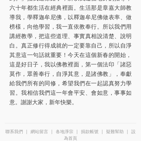
六十年都生活在經典裡面。生活那是章嘉大師教
導我，學釋迦牟尼佛，以釋迦牟尼佛做表率、做
榜樣，向他學習，我一直依教奉行。所以我們用
講經教學，把這些道理、事實真相說清楚、說明
白。真正修行得成就的一定要靠自己，所以自淨
其意這一句話就重要！今天在這個新春的開始，
這是好日子，我以佛教裡面，第一個法印「諸惡
莫作，眾善奉行，自淨其意，是諸佛教」，奉獻
給我們所有的同修，希望我們在一起認真努力學
習。我相信我們這一年會平安、會如意，事事如
意。謝謝大家，新年快樂。
聯系我們
|
網站留言
|
各地淨宗
|
捐款帳號
|
疑難幫助
|
設
為首頁