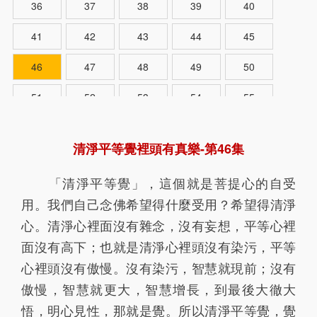
36
37
38
39
40
41
42
43
44
45
46
47
48
49
50
51
52
53
54
55
56
57
58
59
60
清淨平等覺裡頭有真樂-第46集
61
62
63
64
65
「清淨平等覺」，這個就是菩提心的自受
66
67
68
69
70
用。我們自己念佛希望得什麼受用？希望得清淨
71
72
73
74
75
心。清淨心裡面沒有雜念，沒有妄想，平等心裡
面沒有高下；也就是清淨心裡頭沒有染污，平等
76
心裡頭沒有傲慢。沒有染污，智慧就現前；沒有
傲慢，智慧就更大，智慧增長，到最後大徹大
悟，明心見性，那就是覺。所以清淨平等覺，覺