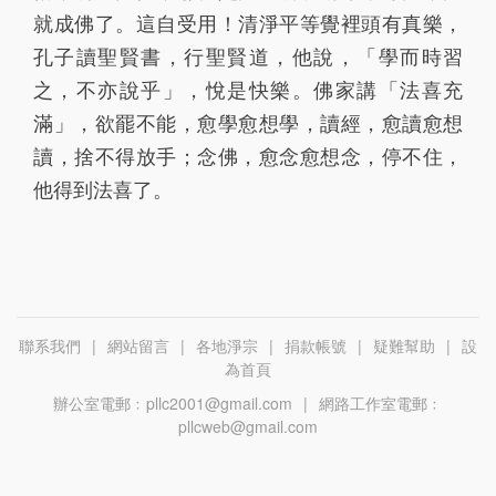
就成佛了。這自受用！清淨平等覺裡頭有真樂，
孔子讀聖賢書，行聖賢道，他說，「學而時習
之，不亦說乎」，悅是快樂。佛家講「法喜充
滿」，欲罷不能，愈學愈想學，讀經，愈讀愈想
讀，捨不得放手；念佛，愈念愈想念，停不住，
他得到法喜了。
聯系我們
|
網站留言
|
各地淨宗
|
捐款帳號
|
疑難幫助
|
設
為首頁
辦公室電郵﹕pllc2001@gmail.com
|
網路工作室電郵﹕
pllcweb@gmail.com