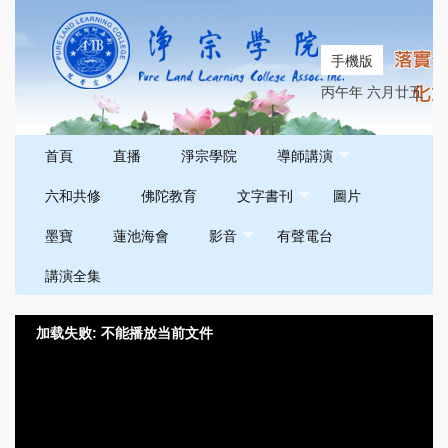
手機版
丙午年 六月廿五
首頁
直播
淨宗學院
導師講演
六和共修
佛陀教育
文字書刊
圖片
墨寶
蓮池海會
影音
有聲電台
講演全集
加载失败: 不能播放当前文件