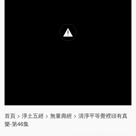
首頁
>
淨土五經
>
無量壽經
>
清淨平等覺裡頭有真
樂-第46集