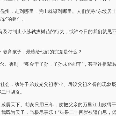
州，走到哪里，荒山就绿到哪里。人们笑称“东坡居
栋梁”的延伸。
有及时制止小苏轼拔树苗的行为，或许今日的我们就见
。
教育孩子，最该给他们的究竟是什么？
。否则，“积金于子孙，子孙未必能守”，甚至连祖辈
社会，纨绔子弟败光父祖家业、辱没父祖名誉的现象
秦二世胡亥。
震天下。胡亥只用三年，便把父亲的万里江山败得干
，我既为天子，当极尽享乐！”结果二十四岁被逼自尽，