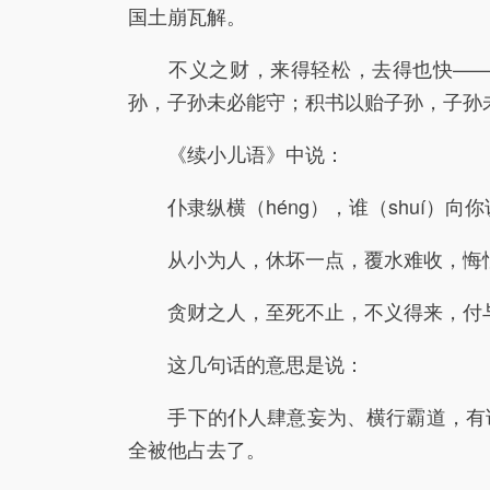
国土崩瓦解。
不义之财，来得轻松，去得也快——“
孙，子孙未必能守；积书以贻子孙，子孙
《续小儿语》中说：
仆隶纵横（héng），谁（shuí）向
从小为人，休坏一点，覆水难收，悔
贪财之人，至死不止，不义得来，付
这几句话的意思是说：
手下的仆人肆意妄为、横行霸道，有谁
全被他占去了。