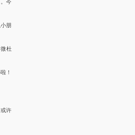
了。今
以小朋
防微杜
心啦！
日或许