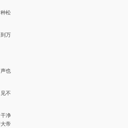
士种松
不到万
名声也
屡见不
干净
偌大帝