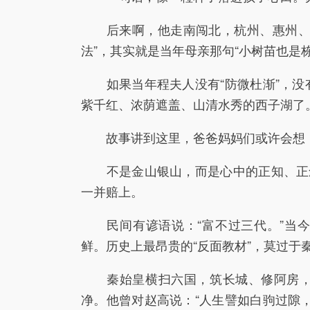
后来啊，他走南闯北，杭州、惠州、儋
法”，其实就是当年母亲那句“小树苗也是
如果当年程夫人没有“防微杜渐”，没
紫千红、浓荫遮盖、山清水秀的西子湖了
故事讲到这里，爸爸妈妈们或许会想：
不是金山银山，而是心中的正知、正念
一并赔上。
民间有谚语说：“富不过三代。”当今
鲜。历史上最昂贵的“反面教材”，莫过于
秦始皇横扫六国，筑长城、修阿房，威
净。他曾对赵高说：“人生譬如白驹过隙