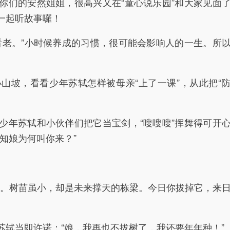
们的安然姐姐，很高兴又在“童心说乐园”和大家见面
一起听故事囉！
老。”小时候养成的习惯，很可能会影响人的一生。所
坡，看看少年苏轼怎样被母亲“上了一课”，从此把“
年苏轼和小伙伴们把它当宝剑，“嗖嗖嗖”挥舞得可开
知娘为何叫你来？”
。树苗虽小，却是未来撑天的栋梁。今日你拔掉它，来
当即许诺：“娘，我再也不拔树了，我还要年年种！”