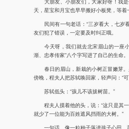
大朋友、小朋友们，大家好呀！我是你
天，星宝和月宝也早早搬好小板凳，等着
民间有一句老话：“三岁看大，七岁看
友们犯了错误，一定要及时纠正哦。
今天呀，我们就去北宋眉山的一座小山
渐、忠孝传家”八个字写进了自己的生命。
春日的眉山，新栽的小树正冒嫩芽。少
傍晚，程夫人把苏轼唤回家，轻声问：“可
苏轼低头：“孩儿不该拔树苗。”
程夫人摸着他的头，说：“这只是其一
就少了一位能为百姓遮风挡雨的大树。”
一句话，像一粒种子落进孩子心田。苏轼