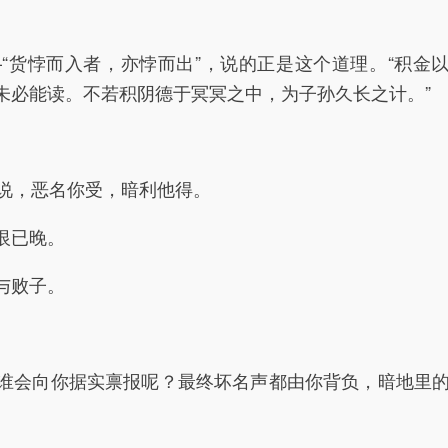
货悖而入者，亦悖而出”，说的正是这个道理。“积金
未必能读。不若积阴德于冥冥之中，为子孙久长之计。”
你说，恶名你受，暗利他得。
恨已晚。
与败子。
会向你据实禀报呢？最终坏名声都由你背负，暗地里