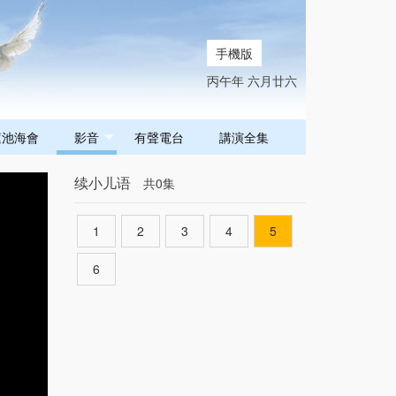
手機版
丙午年 六月廿六
蓮池海會
影音
有聲電台
講演全集
续小儿语
共0集
1
2
3
4
5
6