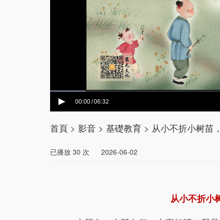
00:00
06:32
/
首頁
>
影音
>
基礎教育
>
从小不折小树苗，
已播放
30
次
2026-06-02
从小不折小