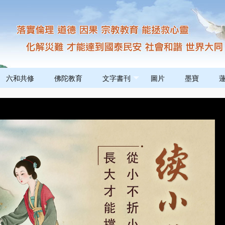
六和共修
佛陀教育
文字書刊
圖片
墨寶