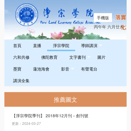
手機版
丙午年 六月廿六
首頁
直播
淨宗學院
導師講演
六和共修
佛陀教育
文字書刊
圖片
墨寶
蓮池海會
影音
有聲電台
講演全集
推薦圖文
【淨宗學院季刊】 2018年12月刊－創刊號
更新：2024-03-27