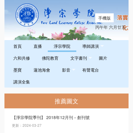
手機版
丙午年 六月廿五
首頁
直播
淨宗學院
導師講演
六和共修
佛陀教育
文字書刊
圖片
墨寶
蓮池海會
影音
有聲電台
講演全集
推薦圖文
【淨宗學院季刊】 2018年12月刊－創刊號
更新：2024-03-27