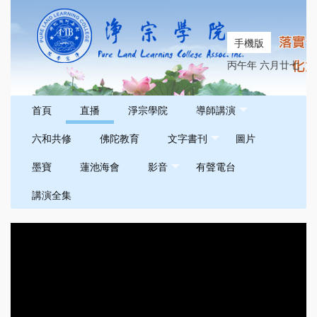
手機版
丙午年 六月廿七
首頁
直播
淨宗學院
導師講演
六和共修
佛陀教育
文字書刊
圖片
墨寶
蓮池海會
影音
有聲電台
講演全集