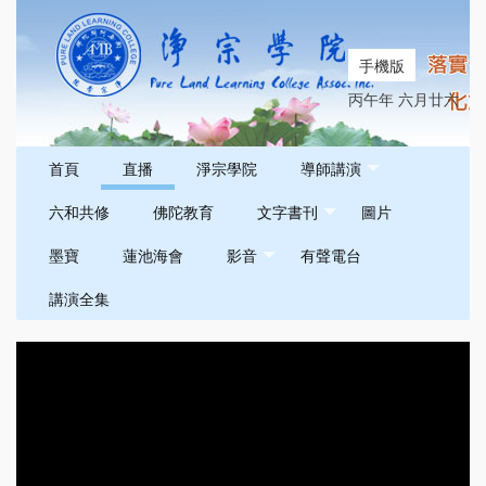
手機版
丙午年 六月廿六
首頁
直播
淨宗學院
導師講演
六和共修
佛陀教育
文字書刊
圖片
墨寶
蓮池海會
影音
有聲電台
講演全集