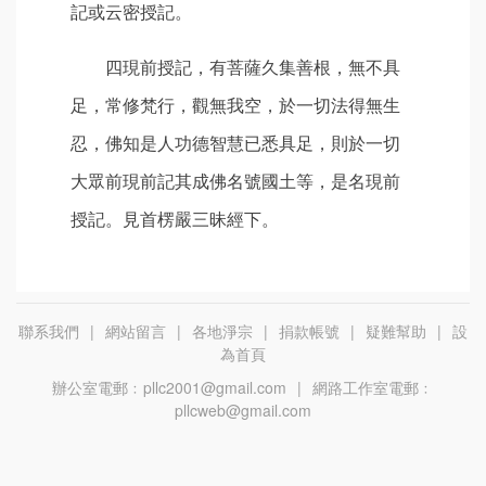
記或云密授記。
四現前授記，有菩薩久集善根，無不具
足，常修梵行，觀無我空，於一切法得無生
忍，佛知是人功德智慧已悉具足，則於一切
大眾前現前記其成佛名號國土等，是名現前
授記。見首楞嚴三昧經下。
聯系我們
|
網站留言
|
各地淨宗
|
捐款帳號
|
疑難幫助
|
設
為首頁
辦公室電郵﹕pllc2001@gmail.com
|
網路工作室電郵﹕
pllcweb@gmail.com