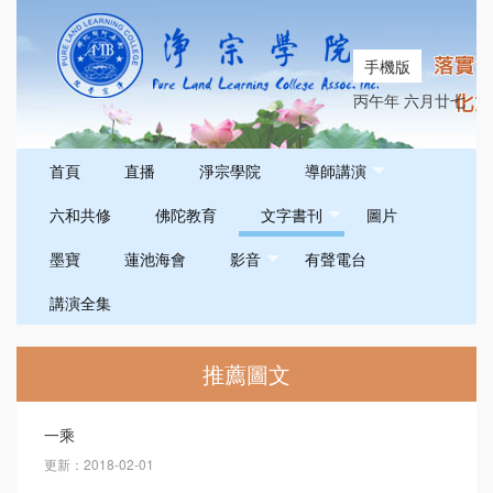
手機版
丙午年 六月廿七
首頁
直播
淨宗學院
導師講演
六和共修
佛陀教育
文字書刊
圖片
墨寶
蓮池海會
影音
有聲電台
講演全集
推薦圖文
一乘
更新：2018-02-01