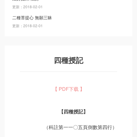
更新：2018-02-01
二種菩提心 無願三昧
更新：2018-02-01
四種授記
【 PDF下载 】
【四種授記】
（科註第一一〇五頁倒數第四行）