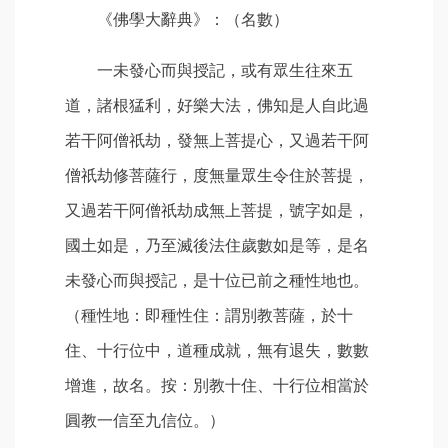
《佛學大辭典》：（名數）
一未發心而與授記，或有眾生往來五
道，諸根猛利，好樂大法，佛知是人自此過
若干阿僧祇劫，發無上菩提心，又過若干阿
僧祇劫修菩薩行，度無量眾生令住於菩提，
又過若干阿僧祇劫成無上菩提，號字如是，
國土如是，乃至滅後法住歲數如是等，是名
未發心而與授記，是十位已前之種性地也。
（種性地：即種性住：謂別教菩薩，於十
住、十行位中，道種成就，無有退失，數數
增進，故名。按：別教十住、十行位相當於
圓教一信至九信位。）