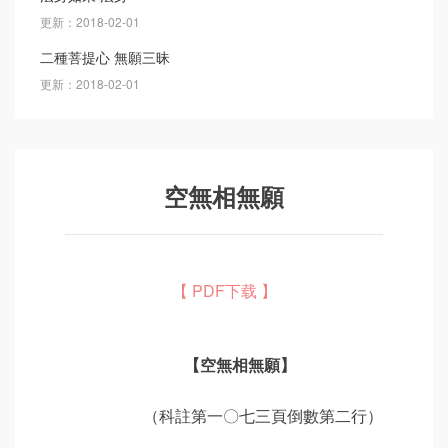
更新：2018-02-01
二種菩提心 無願三昧
更新：2018-02-01
空無相無願
【 PDF下载 】
【空無相無願】
（科註第一〇七三頁倒數第二行）