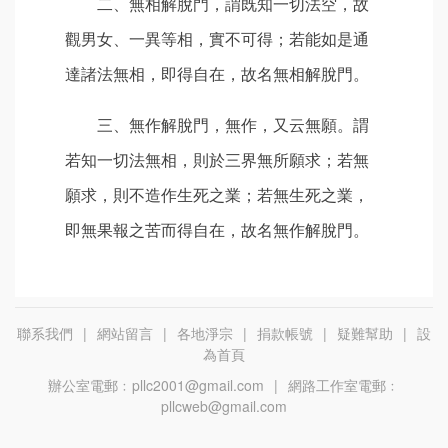
二、無相解脫門，謂既知一切法空，故
觀男女、一異等相，實不可得；若能如是通
達諸法無相，即得自在，故名無相解脫門。
三、無作解脫門，無作，又云無願。謂
若知一切法無相，則於三界無所願求；若無
願求，則不造作生死之業；若無生死之業，
即無果報之苦而得自在，故名無作解脫門。
聯系我們
|
網站留言
|
各地淨宗
|
捐款帳號
|
疑難幫助
|
設
為首頁
辦公室電郵﹕pllc2001@gmail.com
|
網路工作室電郵﹕
pllcweb@gmail.com