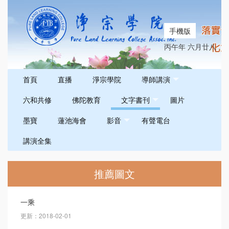
手機版
丙午年 六月廿八
首頁
直播
淨宗學院
導師講演
六和共修
佛陀教育
文字書刊
圖片
墨寶
蓮池海會
影音
有聲電台
講演全集
推薦圖文
一乘
更新：2018-02-01