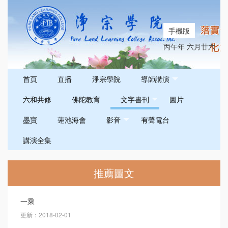
手機版
丙午年 六月廿六
首頁
直播
淨宗學院
導師講演
六和共修
佛陀教育
文字書刊
圖片
墨寶
蓮池海會
影音
有聲電台
講演全集
推薦圖文
一乘
更新：2018-02-01