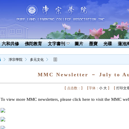
六和共修
佛陀教育
文字書刊
圖片
墨寶
光碟
蓮池
淨宗學院
多元文化
MMC Newsletter － July to Au
【 点击数：】
【字体：
小
大
】
【
打印文
To view more MMC newsletters, please click
here
to visit the MMC web