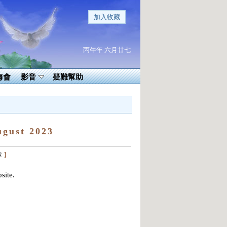
加入收藏
丙午年 六月廿七
海會
影音
疑難幫助
gust 2023
章
】
site.