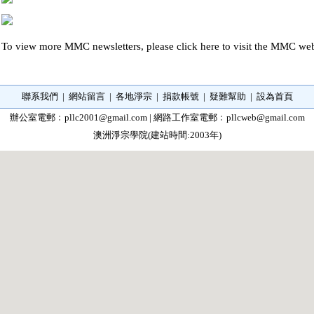
To view more MMC newsletters, please click
here
to visit the MMC web
聯系我們
|
網站留言
|
各地淨宗
|
捐款帳號
|
疑難幫助
|
設為首頁
辦公室電郵﹕
pllc2001@gmail.com
| 網路工作室電郵﹕
pllcweb@gmail.com
澳洲淨宗學院(建站時間:2003年)